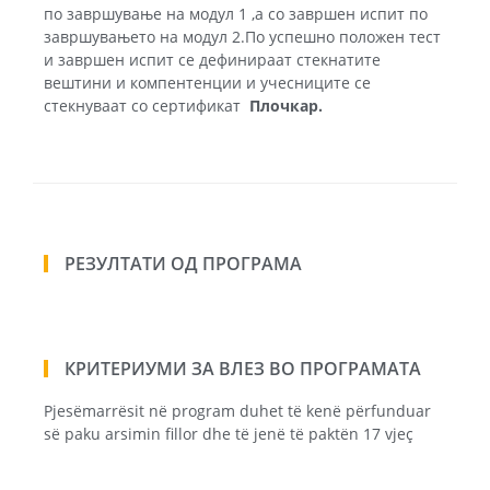
по завршување на модул 1 ,а со завршен испит по
завршувањето на модул 2.По успешно положен тест
и завршен испит се дефинираат стекнатите
вештини и компентенции и учесниците се
стекнуваат со сертификат
Плочкар.
РЕЗУЛТАТИ ОД ПРОГРАМА
КРИТЕРИУМИ ЗА ВЛЕЗ ВО ПРОГРАМАТА
Pjesëmarrësit në program duhet të kenë përfunduar
së paku arsimin fillor dhe të jenë të paktën 17 vjeç