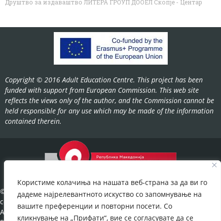
Друштво за издаваштво ЛИТЕРА ГРОУП ДООЕЛ Скопје - Центар
Copyright © 2016 Adult Education Centre. This project has been
funded with support from European Commission. This web site
reflects the views only of the author, and the Commission cannot be
held responsible for any use which may be made of the information
contained therein.
Користиме колачиња на нашата веб-страна за да ви го
©2022-
дадеме најрелевантното искуство со запомнување на
cov.gov.mk.
вашите преференции и повторни посети. Со
All Rights
кликнување на „Прифати“, вие се согласувате да се