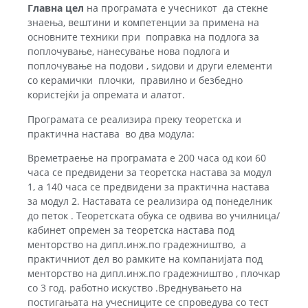
Главна цел
на програмата е учесникот да стекне
знаења, вештини и компетенции за примена на
основните техники при поправка на подлога за
поплочување, нанесување нова подлога и
поплочување на подови , ѕидови и други елементи
со керамички плочки, правилно и безбедно
користејќи ја опремата и алатот.
Програмата се реализира преку теоретска и
практична настава во два модула:
Времетраење на програмата е 200 часа од кои 60
часа се предвидени за теоретска настава за модул
1, а 140 часа се предвидени за практична настава
за модул 2. Наставата се реализира од понеделник
до петок . Теоретската обука се одвива во училница/
кабинет опремен за теоретска настава под
менторство на дипл.инж.по градежништво, а
практичниот дел во рамките на компанијата под
менторство на дипл.инж.по градежништво , плочкар
со 3 год. работно искуство .Вреднувањето на
постигањата на учесниците се спроведува со тест