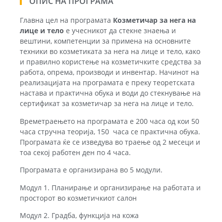
ОПИС НА ПРОГРАМА
Главна цел на програмата
Козметичар за нега на
лице и тело
е учесникот да стекне знаења и
вештини, компетенции за примена на основните
техники во козметиката за нега на лице и тело, како
и правилно користење на козметичките средства за
работа, опрема, производи и инвентар. Начинот на
реализацијата на програмата е преку теоретската
настава и практична обука и води до стекнување на
сертификат за козметичар за нега на лице и тело.
Времетраењето на програмата е 200 часа од кои 50
часа стручна теорија, 150 часа се практична обука.
Програмата ќе се изведува во траење од 2 месеци и
тоа секој работен ден по 4 часа.
Програмата е организирана во 5 модули.
Модул 1. Планирање и организирање на работата и
просторот во козметичкиот салон
Модул 2. Градба, функција на кожа