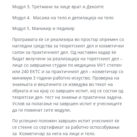
Модул 3. Третмани ла лице врат и Деколте
Модул 4. Масажа на тело и депилација на тело
Модул 5. Маникир и педикир
Програмата ќе се реализира во простор опремен со
нагледни средства за теоретскиот дел и козметички
салон за практичниот дел. Од наставен кадар ќе
бидат вклучени за реализација на торетскиот дел –
лице со завршени студии по медицина VII/1 степен
или 240 ЕКТС и за практичниот дел – козметичар со
минимум 3 години работно искуство. Проверка на
знаењата и вештините се изведува во текот на
обуката и на крај со завршен испит, кој се состои од
теоретски дел- тест на знаење и практична задача.
Услов за полагање на завршен испит е учесниците
да ги поминат сите модули.
По успешно положен завршен испит учесникот ќе
се стекне со сертификат за работно оспособување
за Козметичар за нега на лице и тело.