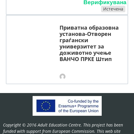
Верификувана
Истечена
Приватна образовна
установа-Отворен
граѓански
универзитет за
доживотно учење
ВАНЧО ПРКЕ Штип
Copyright © 2016 Adult Education Centre. This project has been
funded with support from European Commission. This web site