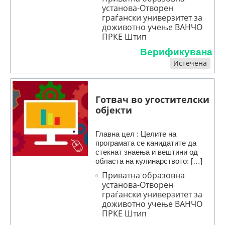
установа-Отворен
граѓански универзитет за
доживотно учење ВАНЧО
ПРКЕ Штип
Верификувана
Истечена
Готвач во угостителски
објекти
Главна цел : Целите на
програмата се канидатите да
стекнат знаења и вeштини од
областа на кулинарството: […]
Приватна образовна
установа-Отворен
граѓански универзитет за
доживотно учење ВАНЧО
ПРКЕ Штип