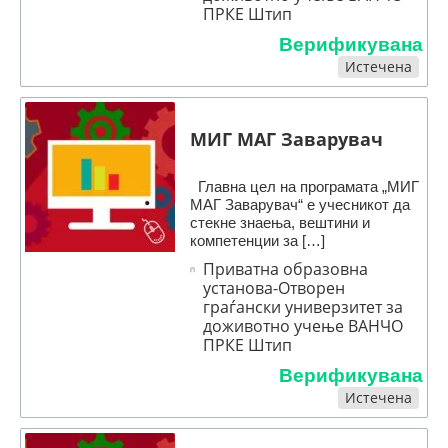
ПРКЕ Штип
Верификувана
Истечена
МИГ МАГ Заварувач
Главна цел на програмата „МИГ
МАГ Заварувач“ е учесникот да
стекне знаења, вештини и
компетенции за […]
Приватна образовна
установа-Отворен
граѓански универзитет за
доживотно учење ВАНЧО
ПРКЕ Штип
Верификувана
Истечена