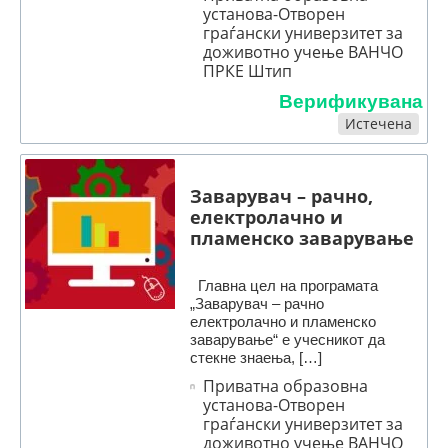
установа-Отворен
граѓански универзитет за
доживотно учење ВАНЧО
ПРКЕ Штип
Верификувана
Истечена
Заварувач – рачно,
електролачно и
пламенско заварување
Главна цел на програмата
„Заварувач – рачно
електролачно и пламенско
заварување“ е учесникот да
стекне знаења, […]
Приватна образовна
установа-Отворен
граѓански универзитет за
доживотно учење ВАНЧО