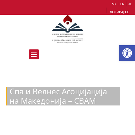
МК
EN
AL
ЛОГИРАЈ СЕ
Op
Спа и Велнес Асоцијација
на Македонија – СВАМ