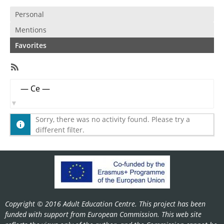
Personal
Mentions
Favorites
RSS
Feed
Member
Show:
Activities
Sorry, there was no activity found. Please try a
different filter.
Copyright © 2016 Adult Education Centre. This project has been
funded with support from European Commission. This web site