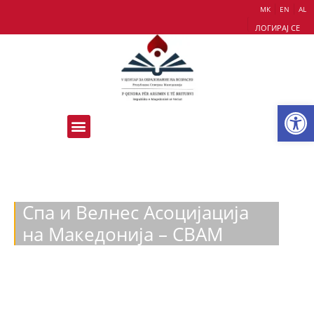
МК
EN
AL
ЛОГИРАЈ СЕ
Op
Спа и Велнес Асоцијација
на Македонија – СВАМ