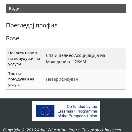
Види
Прегледај профил
Base
Целосен назив
Спа и Велнес Асоцијација на
на понудувач на
Македонија – СВАМ
услуги
Тип на
понудувач на
Неверификуван
услуга
Copyright © 2016 Adult Education Centre. This project has been