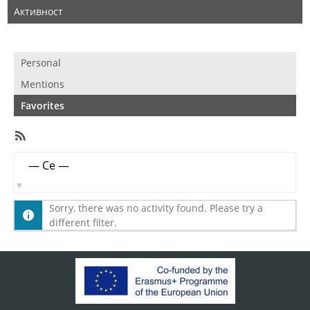
Активност
Personal
Mentions
Favorites
RSS
Feed
Member
Show:
Activities
Sorry, there was no activity found. Please try a
different filter.