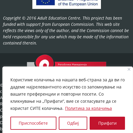
Copyright © 2016 Adult Education Centre. This project has been
funded with support from European Commission. This web site
reflects the views only of the author, and the Commission cannot be
held responsible for any use which may be made of the information
contained therein.
Користиме колачиња на нашата веб-страна за да ви го
©2022-
дадеме најрелевантното искуство со запомнување на
cov.gov.mk.
вашите преференции и повторни посети. Со
All Rights
кликнување на „Прифати“, вие се согласувате да се
Reserved.
користат СИТЕ колачиња.
Политика за колачиња
Cookies
policy
©
Developed
Приспособете
Одбиј
Прифати
by:
UNET