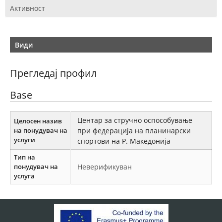
Активност
Види
Прегледај профил
Base
Центар за стручно оспособување
Целосен назив
на понудувач на
при федерација на планинарски
услуги
спортови на Р. Македонија
Тип на
понудувач на
Неверификуван
услуга