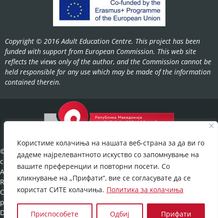
Copyright © 2016 Adult Education Centre. This project has been
funded with support from European Commission. This web site
reflects the views only of the author, and the Commission cannot be
held responsible for any use which may be made of the information
contained therein.
Користиме колачиња на нашата веб-страна за да ви го
©2022-
дадеме најрелевантното искуство со запомнување на
cov.gov.mk.
вашите преференции и повторни посети. Со
All Rights
кликнување на „Прифати“, вие се согласувате да се
Reserved.
користат СИТЕ колачиња.
Политика за колачиња
Cookies
policy
©
Developed
Приспособете
Одбиј
Прифати