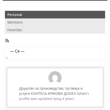
Personal
Mentions
Favorites
RSS
Feed
Member
Show:
Activities
Друштво за производство, трговија и
услуги КОНТЕСА-КРМОВИ ДООЕЛ Штип
's
profile was updated
пред 4 years