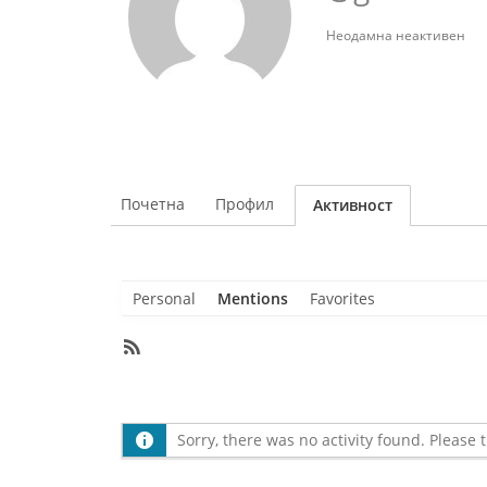
Неодамна неактивен
Почетна
Профил
Активност
Personal
Mentions
Favorites
RSS
Feed
Member
Activities
Sorry, there was no activity found. Please tr