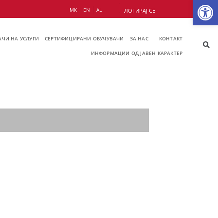
Op
МК
EN
AL
ЛОГИРАЈ СЕ
ЧИ НА УСЛУГИ
СЕРТИФИЦИРАНИ ОБУЧУВАЧИ
ЗА НАС
КОНТАКТ
ИНФОРМАЦИИ ОД ЈАВЕН КАРАКТЕР