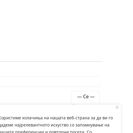
Show:
Користиме колачиња на нашата веб-страна за да ви го
дадеме најрелевантното искуство со запомнување на
вашите преференции и повторни посети. Со