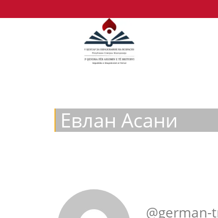
Евлан Асани
@german-t