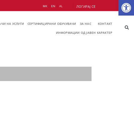
Op
МК
EN
AL
ЛОГИРАЈ СЕ
ЧИ НА УСЛУГИ
СЕРТИФИЦИРАНИ ОБУЧУВАЧИ
ЗА НАС
КОНТАКТ
ИНФОРМАЦИИ ОД ЈАВЕН КАРАКТЕР