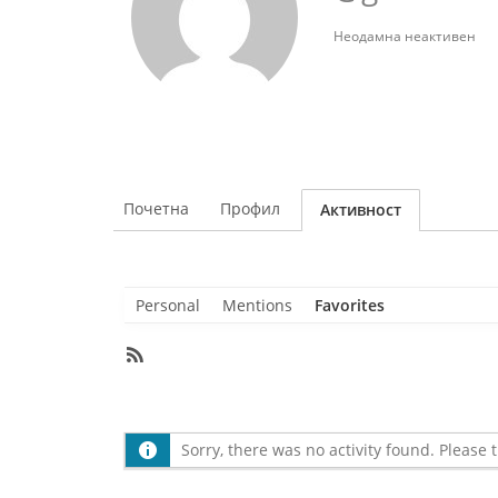
Неодамна неактивен
Почетна
Профил
Активност
Personal
Mentions
Favorites
RSS
Feed
Member
Activities
Sorry, there was no activity found. Please tr