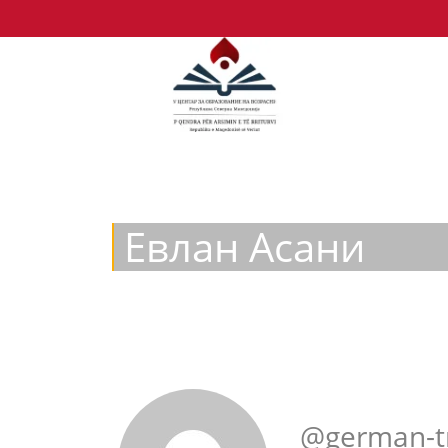
Евлан Асани
@german-t