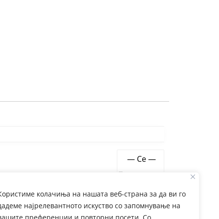
Show:
Користиме колачиња на нашата веб-страна за да ви го
дадеме најрелевантното искуство со запомнување на
вашите преференции и повторни посети. Со