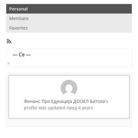
Personal
Mentions
Favorites
RSS
Feed
Member
Show:
Activities
Финанс Про Едукација ДООЕЛ Битола
's
profile was updated
пред 4 years