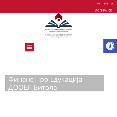
МК
EN
AL
ЛОГИРАЈ СЕ
Op
Финанс Про Едукација
ДООЕЛ Битола