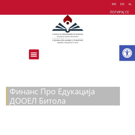
МК
EN
AL
ЛОГИРАЈ СЕ
Op
Финанс Про Едукација
ДООЕЛ Битола