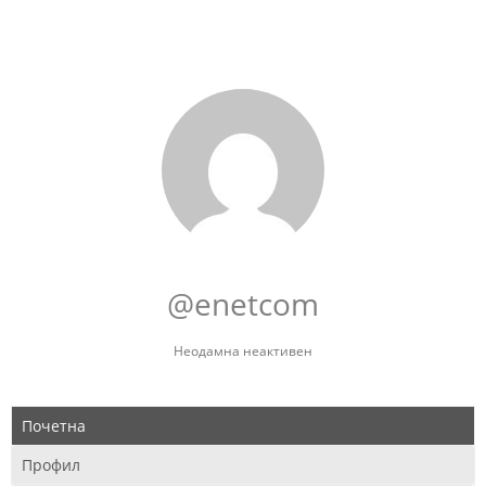
@enetcom
Неодамна неактивен
Почетна
Профил