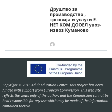
Друштво за
производство ,
трговија и услуги Е-
НЕТ КОМ ДООЕЛ увоз-
извоз Куманово
Copyright © 2016 Adult Education Centre. This project has been
funded with support from European Commission. This web site
reflects the views only of the author, and the Commission cannot be
held responsible for any use which may be made of the information
contained therein.