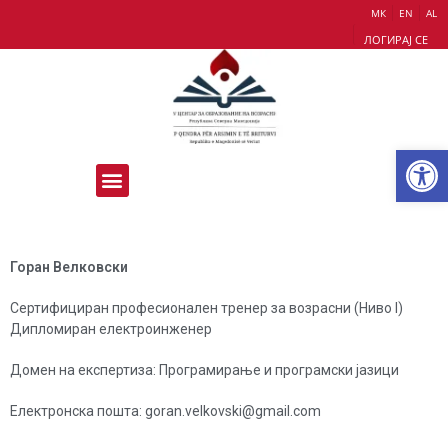
МК
EN
AL
ЛОГИРАЈ СЕ
Op
Горан Велковски
Сертифициран професионален тренер за возрасни (Ниво I)
Дипломиран електроинженер
Домен на експертиза: Програмирање и програмски јазици
Електронска пошта: goran.velkovski@gmail.com