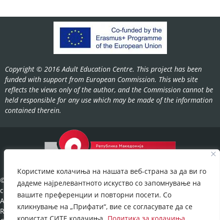
Copyright © 2016 Adult Education Centre. This project has been
funded with support from European Commission. This web site
reflects the views only of the author, and the Commission cannot be
held responsible for any use which may be made of the information
contained therein.
Користиме колачиња на нашата веб-страна за да ви го
©2022-
дадеме најрелевантното искуство со запомнување на
cov.gov.mk.
вашите преференции и повторни посети. Со
All Rights
кликнување на „Прифати“, вие се согласувате да се
Reserved.
користат СИТЕ колачиња.
Политика за колачиња