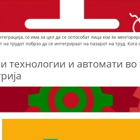
теграција, се има за цел да се оспособат лица кои ќе менторир
на трудот побрзо да се интегрираат на пазарот на труд. Кога с
и технологии и автомати во 
рија