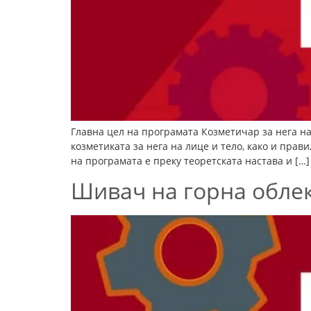
Главна цел на програмата Козметичар за нега на
козметиката за нега на лице и тело, како и пра
на програмата е преку теоретската настава и […]
Шивач на горна обле