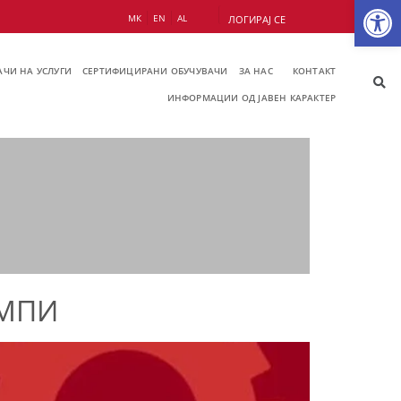
Op
МК
EN
AL
ЛОГИРАЈ СЕ
ЧИ НА УСЛУГИ
СЕРТИФИЦИРАНИ ОБУЧУВАЧИ
ЗА НАС
КОНТАКТ
ИНФОРМАЦИИ ОД ЈАВЕН КАРАКТЕР
УМПИ