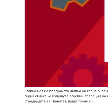
Главна цел на програмата шивач на горна облек
горна облека ќе извршува основни операции на к
стандардите за квалитет, врши точни и […]