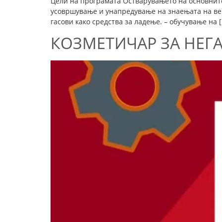
Цели на програмата Остварувањето на основните 
усовршување и унапредување на знаењата на веќ
гасови како средства за ладење. – обучување на 
КОЗМЕТИЧАР ЗА НЕГА