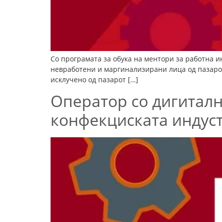
Со програмата за обука на ментори за работна ин
невработени и маргинализирани лица од пазарот 
исклучено од пазарот […]
Оператор со дигиталн
конфекциската индуст