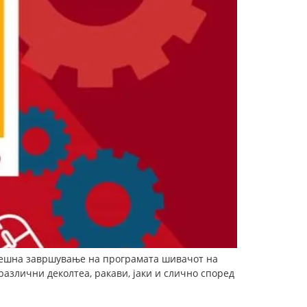
упешна завршување на програмата шивачот на
азлични деколтеа, ракави, јаки и слично според