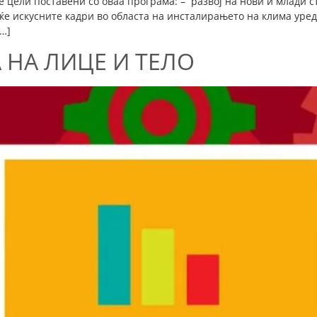
цели поставени со оваа програма: – развој на нови и млади ст
е искусните кадри во областа на инсталирањето на клима уре
[…]
 НА ЛИЦЕ И ТЕЛО