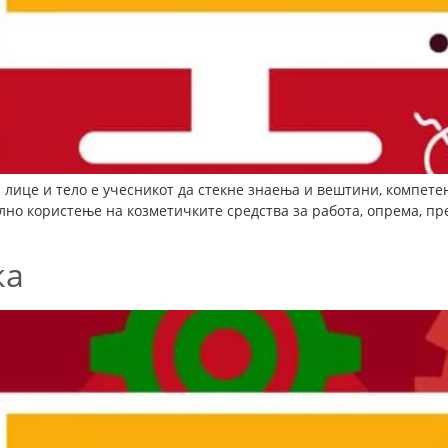
 лице и тело е учесникот да стекне знаења и вештини, компет
вилно користење на козметичките средства за работа, опрема, п
ка