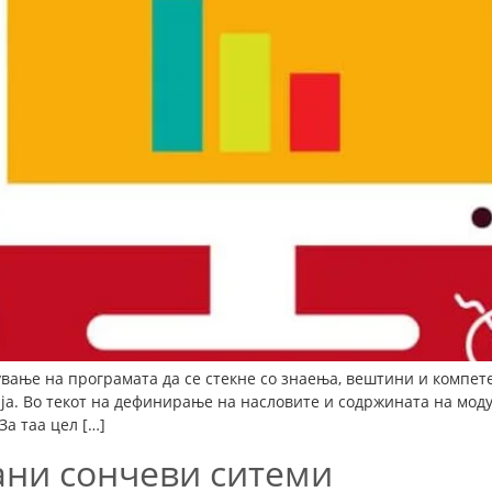
вање на програмата да се стекне со знаења, вештини и компет
ија. Во текот на дефинирање на насловите и содржината на мод
За таа цел […]
ни сончеви ситеми