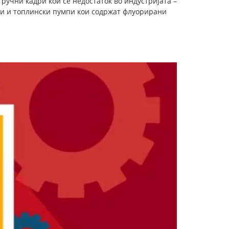
ручни кадри кои се недостаток во индустријата –
ди и топлински пумпи кои содржат флуорирани