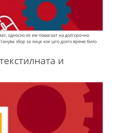
аат, односно ќе им помагаат на долгорочно
танува збор за лице кое што долго време било
текстилната и