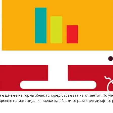
а е шиење на горна облеки според барањата на клиентот. По 
роење на материјал и шиење на облеки со различен дизајн со р