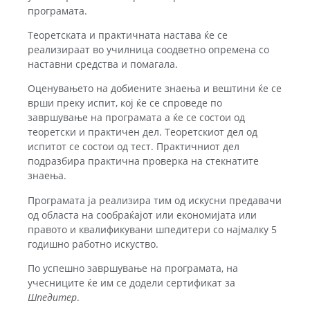
програмата.
Теоретската и практичната настава ќе се
реализираат во училница соодветно опремена со
наставни средства и помагала.
Оценувањето на добиените знаења и вештини ќе се
врши преку испит, кој ќе се спроведе по
завршување на програмата а ќе се состои од
теоретски и практичен дел. Теоретскиот дел од
испитот се состои од тест. Практичниот дел
подразбира практична проверка на стекнатите
знаења.
Програмата ја реализира тим од искусни предавачи
од областа на сообраќајот или економијата или
правото и квалификувани шпедитери со најмалку 5
годишно работно искуство.
По успешно завршување на програмата, на
учесниците ќе им се додели сертификат за
Шпедитер
.