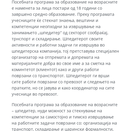
Посебната програма за образование на возрасните
е наменета за лица постари од 18 години со
завршено средно образование. Преку програмата
учесниците ќе стекнат знаења, вештини и
компетенции неопходни за извршување на
занимањето „шпедитер“ од секторот сообраќај,
трнспорт и складирање. Шпедитерот своите
активности и работни задачи ги извршува во
шпедитерска компанија, тој претставува специјален
организатор на отпремата и допремата на
материјалните добра во свое име а за сметка на
коминтетот (клиентот) како и други работи
поврзани со транспортот. Шпедитерот ги врши
сите работи поврзани со превозот и следењето на
пратките, но се јавува и како координатор на сите
учесници во превозот.
Посебната програма за образование на возрасните
– шпедитер, нуди можност за стекнување на
компетенции за самостојно и тимско извршување
на работните задачи поврзани со: организација на
транспорт, складирање и царински формалности,