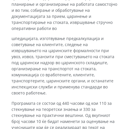
планирање и организирање на работата самостојно
и во тим, собирање и обработување на
документацијата за прием, царинење и
транспортирање на стоката, извршување стручно
оперативни работи во
шпедицијата, изготвување предкалкулација и
советување на клиентите, следење на
извршувањето на царинските формалности при
увоз, извоз, транзити при сместувањето на стоката
под царински надзор во царинското складиште,
организирање на транспортот на стоката,
комуникација со вработените, клиентите,
транспортерите, царинските органи, и останатите
инспекциски служби и применува стандарди во
своето работење.
Програмата се состои од 440 часови од кои 110 за
стекнување на теоретски знаења и 330 за
стекнување на практични вештини. Од вкупниот
број часови 10 ќе бидат наменети за оценување на
учесниците кои ќе се реализираат во текот на