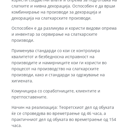
слатките и нивна декорација. Оспособен е да врши
комбинирање на производи за декорација и
декорација на слаткарските производи.
Оспособен е да разликува и користи видови опрема
и инвентар за сервирање на слаткарските
производи.
Применува стандарди со кои се контролира
квалитетот и безбедносна исправност на
производите и намирниците кои ги користи во
процесот на производство на слаткарските
производи, како и стандарди за одржување на
хигиената.
Комуницира со соработниците, клиентите и
претпоставените.
Начин на реализација: Теоретскиот дел од обуката
ќе се спроведува во времетраење од 46 часа, а
практичниот дел од обуката во времетраење од 154
часа.