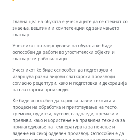
Главна цел на обуката е учесниците да се стекнат со
знаења, вештини и компетенции од занимањето
слаткар.
Учесникот по завршување на обуката ќе биде
оспособен да работи во угостителски објекти и
слаткарски работилници.
Учесникот ќе биде оспособен да подготвува и
извршува разни видови слаткарски производи
согласно рецептури, како и подготовка и декорација
на слаткарски производи.
Ќе биде оспособен да користи разни техники и
процеси на обработка и приготвување на тесто,
кремови, пудинзи, мусови, сладоледи, премази и
преливи, како и користење на правилна техника за
прилагодување на температурата за печење и
ладење на секој одделен производ. Оспособен е да
користи соодветни алати и опрема за подготовка на