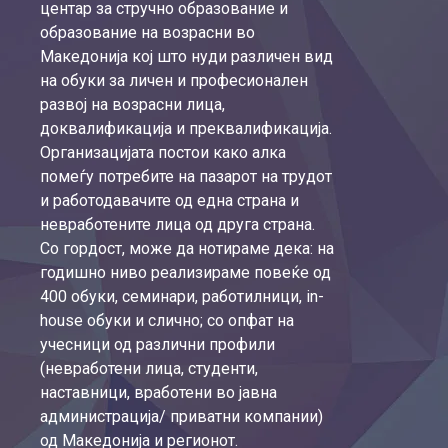
центар за стручно образование и
образование на возрасни во
Македонија кој што нуди различен вид
на обуки за личен и професионален
развој на возрасни лица,
доквалификација и преквалификација.
Организацијата постои како алка
помеѓу потребите на пазарот на трудот
и работодавачите од една страна и
невработените лица од друга страна.
Со гордост, може да нотираме дека: на
годишно ниво реализираме повеќе од
400 обуки, семинари, работилници, in-
house обуки и слично; со опфат на
учесници од различни профили
(невработени лица, студенти,
наставници, вработени во јавна
администрација/ приватни компании)
од Македонија и регионот.