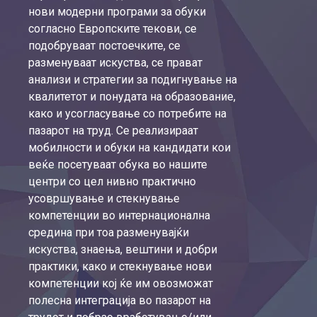
нови модерни програми за обуки
согласно Европските текови, се
подобруваат постоечките, се
разменуваат искуства, се прават
анализи и стратегии за подигнување на
квалитетот и понудата на образование,
како и усогласување со потребите на
пазарот на труд. Се реализираат
мобилности и обуки на кандидати кои
веќе посетуваат обука во нашите
центри со цел нивно практично
усовршување и стекнување
компетенции во интернационална
средина при тоа разменувајќи
искуства, знаења, вештини и добри
практики, како и стекнување нови
компетенции кој ќе им овозможат
полесна интеграција во пазарот на