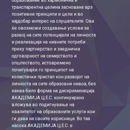
образование во хармонична и
транспарентна целина заснована врз
позитивни принципи и цели и во
најдобар интерес на слушателите. Ова
ќе овозможи создавање услови за
развој на сите потенцијали на личноста
и реализација на нивните потреби
преку партнерство и заедничка
одговорност на семејството и
општеството, истовремено
почитувајќи го принципот на
холистички пристап кон развојот на
личноста на сите образовни нивоа, без
каква било форма на дискриминација.
АКАДЕМИЈА Ц.Е.С. континуирано
вложува во подигнување на
квалитетот на образовните услуги кои
ги дава на своите корисници. Во таа
насока АКАДЕМИЈА Ц.Е.С. е