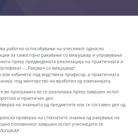
ва работно оспособување на учесникот односно
нции за самостојно ракување со виљушкар и управување
амата преку предвидената реализација на практичната и
ертификат – „Ракувач со виљушкар“.
и или кабинети под водствона професор, а практичната
панија, под менторство на вработен од компанијата.
е во програмата ќе се реализира преку завршен испит.
еоретски и практичен дел.
роверка на знаењето од предметите кои се составен дел од
ренска проверка на стекнатите знаења од ракување на
пешно положениот завршен испит учесниците се
ВИЉУШКАР