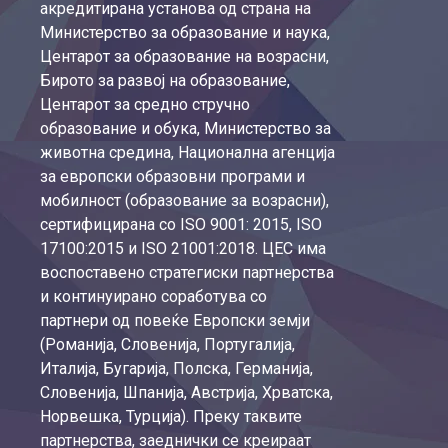
акредитирана установа од страна на
Министерство за образование и наука,
Центарот за образование на возрасни,
Бирото за развој на образование,
Центарот за средно стручно
образование и обука, Министерство за
животна средина, Национална агенција
за европски образовни програми и
мобилност (образование за возрасни),
сертифицирана со ISO 9001: 2015, ISO
17100:2015 и ISO 21001:2018. ЦЕС има
воспоставено стратегиски партнерства
и континуирано соработува со
партнери од повеќе Европски земји
(Романија, Словенија, Португалија,
Италија, Бугарија, Полска, Германија,
Словенија, Шпанија, Австрија, Хрватска,
Норвешка, Турција). Преку таквите
партнерства, заеднички се креираат