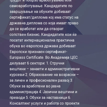
трудот и побрзо вработување/или
самовработување. Кандидатите по
завршување на обуките добиваат
сертификат/диплома кој има статус на
државна диплома со која имаат право
да се вработат или да отворат
сопствен бизнис. Кандидатите кои ќе
посетат интернационална практична
обука во европска држава добиваат
Европски признаен сертификат-
Europass Certificate. Во Академија ЦЕС
делуваат 6 сектори: 1. Стручни
вештини – занаети и административни
курсеви 2. Образование на возрасни –
за личен и професионален развој 3.
Обуки за вработени во јавна
администрација 4. Јазични вештини и
преводи 5. Обуки за наставници 6.
Консалтинг услуги и работа со проекти