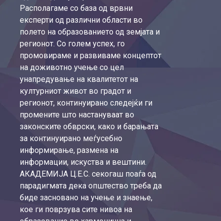
Располагаме со база од врвни
експерти од различни области во
полето на образованието од земјата и
регионот. Со голем успех, го
промовираме и развиваме концептот
на доживотно учење со цел
унапредување на квалитетот на
културниот живот во градот и
регионот, континуирано следејќи ги
промените што настануваат во
законските обврски, како и барањата
за континуирано меѓусебно
информирање, размена на
информации, искуства и вештини.
АКАДЕМИЈА Ц.Е.С. секогаш поаѓа од
парадигмата дека општество треба да
биде засновано на учење и знаење,
кое ги поврзува сите нивоа на