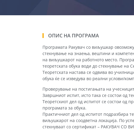
ОПИС НА ПРОГРАМА
Програмата Ракувач со виљушкар овозможу
стекнување на знаења, вештини и компете
на виљушкарот на работното место. Прогр
теоретската обука води до стекнување на С
Теоретската настава се одвива во училниц
обука ќе се изведува во реални услови/ком
Проверување на постигањата на учесницит
Завршниот испит, исто така се состои од т
Теоретскиот дел од испитот се состои од п
програмата за обука.
Практичниот дел од испитот подразбира те
виљушкарот на соодветна локација. По ус
стекнуваат со сертификат – РАКУВАЧ СО 