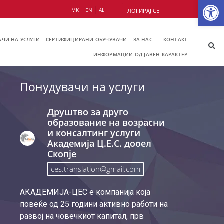
Op
МК
EN
AL
ЛОГИРАЈ СЕ
ЧИ НА УСЛУГИ
СЕРТИФИЦИРАНИ ОБУЧУВАЧИ
ЗА НАС
КОНТАКТ
ИНФОРМАЦИИ ОД ЈАВЕН КАРАКТЕР
Понудувачи на услуги
Друштво за друго
образование на возрасни
и консалтинг услуги
Академија Ц.Е.С. дооел
Скопје
ces.translation@gmail.com
АКАДЕМИЈА-ЦЕС е компанија која
повеќе од 25 години активно работи на
развој на човечкиот капитал, прв