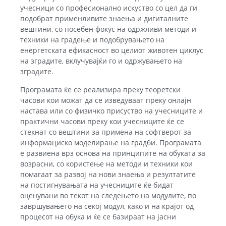
учесници со професионално искуство со цел да ги
подобрат применливите знаења и дигиталните
вештини, со посебен фокус на одржливи методи и
техники на градење и подобрувањето на
енергетската ефикасност во целиот животен циклус
на зградите, вклучувајќи го и одржувањето на
зградите.
Програмата ќе се реализира преку теоретски
часови кои можат да се изведуваат преку онлајн
настава или со физичко присуство на учесниците и
практични часови преку кои учесниците ќе се
стекнат со вештини за примена на софтверот за
информациско моделирање на градби. Програмата
е развиена врз основа на принципите на обуката за
возрасни, со користење на методи и техники кои
помагаат за развој на нови знаења и резултатите
на постигнувањата на учесниците ќе бидат
оценувани во текот на следењето на модулите, по
завршувањето на секој модул, како и на крајот од
процесот на обука и ќе се базираат на јасни