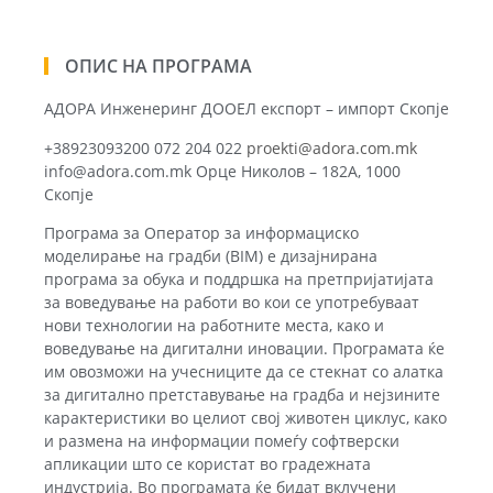
ОПИС НА ПРОГРАМА
АДОРА Инженеринг ДООЕЛ експорт – импорт Скопје
+38923093200 072 204 022
proekti@adora.com.mk
info@adora.com.mk Орце Николов – 182А, 1000
Скопје
Програма за Оператор за информациско
моделирање на градби (BIM) е дизајнирана
програма за обука и поддршка на претпријатијата
за воведување на работи во кои се употребуваат
нови технологии на работните места, како и
воведување на дигитални иновации. Програмата ќе
им овозможи на учесниците да се стекнат со алатка
за дигитално претставување на градба и нејзините
карактеристики во целиот свој животен циклус, како
и размена на информации помеѓу софтверски
апликации што се користат во градежната
индустрија. Во програмата ќе бидат вклучени