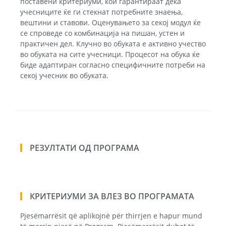
поставени критериуми, кои гарантираат дека
учесниците ќе ги стекнат потребните знаења,
вештини и ставови. Оценувањето за секој модул ќе
се спроведе со комбинација на пишан, устен и
практичен дел. Клучно во обуката е активно учество
во обуката на сите учесници. Процесот на обука ќе
биде адаптиран согласно специфичните потреби на
секој учесник во обуката.
РЕЗУЛТАТИ ОД ПРОГРАМА
КРИТЕРИУМИ ЗА ВЛЕЗ ВО ПРОГРАМАТА
Pjesëmarrësit që aplikojnë për thirrjen e hapur mund