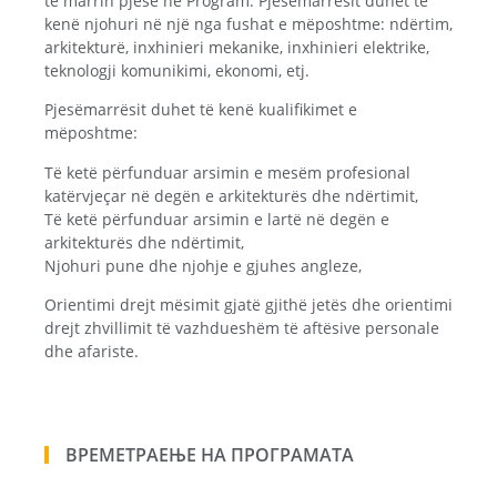
të marrin pjesë në Program. Pjesëmarrësit duhet të
kenë njohuri në një nga fushat e mëposhtme: ndërtim,
arkitekturë, inxhinieri mekanike, inxhinieri elektrike,
teknologji komunikimi, ekonomi, etj.
Pjesëmarrësit duhet të kenë kualifikimet e
mëposhtme:
Të ketë përfunduar arsimin e mesëm profesional
katërvjeçar në degën e arkitekturës dhe ndërtimit,
Të ketë përfunduar arsimin e lartë në degën e
arkitekturës dhe ndërtimit,
Njohuri pune dhe njohje e gjuhes angleze,
Orientimi drejt mësimit gjatë gjithë jetës dhe orientimi
drejt zhvillimit të vazhdueshëm të aftësive personale
dhe afariste.
ВРЕМЕТРАЕЊЕ НА ПРОГРАМАТА