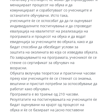
менаџираат процесот на обука и да
комуницираат и соработуваат со учесниците и
останатите обучувачи. Исто така,
учесниците ќе се оспособат да да ги оценуваат
индивидуалните постигнувања и да спроведат
евалуација на квалитетот на реализација на
програмата и процесот на обука и да водат
евиденција за учесниците во обуката, како и да
бидат способни да обезбедат услови за
заштита на околината во која се изведува обуката.
По завршувањето на програмата, учесникот ќе се
стекне со сертификат за обучувач на
возрасни.
Обуката вклучува теоретски и практични часови
преку кои учесниците ќе се стекнат со знаења,
вештини и пристап потребни за оспособување да
работат како обучувач.
Програмата е во траење од 210 часови.
Резултатите на постигнувањата на учесниците ќе
бидат оценувани на крајот од процесот на
обука и ќе се базираат на јасно поставени