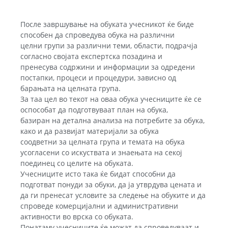
После завршување на обуката учесникот ќе биде
способен да спроведува обука на различни
целни групи за различни теми, области, подрачја
согласно својата експертска позадина и
пренесува содржини и информации за одредени
постапки, процеси и процедури, зависно од
барањата на целната група.
За таа цел во текот на оваа обука учесниците ќе се
оспособат да подготвуваат план на обука,
базиран на детална анализа на потребите за обука,
како и да развијат материјали за обука
соодветни за целната група и темата на обука
усогласени со искуствата и знаењата на секој
поединец со целите на обуката.
Учесниците исто така ќе бидат способни да
подготват понуди за обуки, да ја утврдува цената и
да ги пренесат условите за следење на обуките и да
спроведе комерцијални и административни
активности во врска со обуката.
Понатаму учесниците ќе можат да спроведуваат и