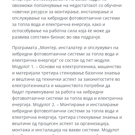
овозможи пополнување на недостатокот со обучени
човечки ресурси за монтирање, инсталирање и
опслужување на хибридни фотоволтаични системи
за топла вода и електрична енергија, како и
оспособување на работна сила која ќе може да
развива сопствен бизнис во ова подрачје.
Програмата „Монтер, инсталатер и опслужувач на
хибридни фотоволтаични системи за топла вода и
електрична енергија“ се состои од пет модули.
Модулот 1. – Основи на електротехника, машинство
и материјали третира стекнување базични знаења
и вештини од технички аспект за законитостите во
електротехниката и машинството потребни да
бидат применувани за работа на хибридни
фотоволтаични системи за топла вода и електрична
енергија. Модулот 2. – Монтирање и инсталирање
хибридни фотоволтаични системи за топла вода и
електрична енергија, третира стекнување знаења и
вештини од процесен аспект за организација,
монтажа и инсталација на вакви системи. Модулот