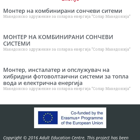
Монтер на комбинирани сончеви ситеми
Македонско здружение за соларна енергија ”Солар Македонија”
МОНТЕР НА КОМБИНИРАНИ СОНЧЕВИ
СИСТЕМИ
Македонско здружение за соларна енергија ”Солар Македонија”
Монтер, инсталатер и опслужувач на
хибридни фотоволтаични системи за топла
вода и електрична енергија
Македонско здружение за соларна енергија ”Солар Македонија”
Copyright © 2016 Adult Education Centre. This project has been