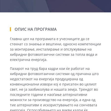
ОПИС НА ПРОГРАМА
Главна цел на програмата е учесниците да се
стекнат со знаења и вештини, односно компетенции
за монтирање, инсталирање и опслужување на
хибридни фотоволтаични системи за топла вода и
електрична енергија.
Пазарот на труд бара кадри кои ќе работат на
хибридни фотоволтаични системи од причина што
недостатокот на енергија продуцирана од
конвенционални извори кој е присатен во целиот
свет, не ја заобиколува и нашата земја. Трендот во
последните години е наоѓање алтернативни
можности за производство на енергија, а една од
тие алтернативи е искористувањето на сончевата
енергија. Оспособувањето на вакви кадри ќе