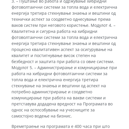
3. – Пуштање во работа и одржување хибридни
фотоволтаични системи за топла вода и електрична
енергија третира стекнување знаења и вештини од
технички аспект за соодветно однесување према
ваков систем при неговото користење. Модулот 4. –
Квалитетна и сигурна работа на хибридни
фотоволтаични системи за топла вода и електрична
енергија третира стекнување знаења и вештини од
процесно квалитативен аспект за осигурување на
квалитет и постигнување висок степен на
безбедност и заштита при работа со овие системи.
Модулот 5. – Администрирање и комуницирање при
работа на хибридни фотоволтаични системи за
топла вода и електрична енергија третира
стекнување на знаења и вештини од аспект на
потребно администрирање и соодветно
комуницирање при работа на вакви системи и
претставува додадена вредност на Програмата во
однос на оспособување на учесниците за
самостојно водење на бизнис.
Времетраење на програмата е 400 часа при што