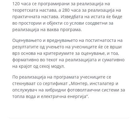
120 часа се програмирани за реализација на
теоретската настава, а 280 часа за реализација на
практичната настава. Изведбата на истата ќе биде
во простории и објекти со услови соодветни за
реализација на ваква програма.
Оценувањето и вреднувањето на постигнатоста на
резултатите од учењето на учесниците ќе се врши
врз основа на критериумите за оценување, и тоа,
формативно во текот на реализацијата и сумативно
на крајот од секој модул.
По реализација на програмата учесниците се
стекнуваат со сертификат „Монтер, инсталатер и
опслужувач на хибридни фотоволтаични системи за
топла вода и електрична енергија“.