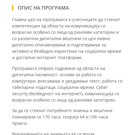
ОПИС НА ПРОГРАМА
Главна цел на програмата е учесниците да стекнат
компетенции од областа на комуникација со
возрасни особено со лица од ранливи категории и
со различни дигитални вештини со цел нивно
дигитално описменување и подготвување за
активно и безбедно користење на социјални мрежи
и достапни интернет платформи.
Програмата опфаќа содржини од областа на
дигитална писменост: основи за работа со
компјутери, внесување и уредување текст, работа со
табеларни податоци, социјални мрежи, Cyber
security (безбедност на интернет), комуникација со
возрасни особено со лица од ранливи категории.
За да се стекнат потребните знаења и вештини
планирани се 170 часа, теорија 64 и 106 часа
пракса.
Вреднувањето на знаењата ќе се врши