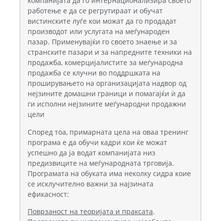
компанијата да го интернационализира своето
работење е да се регрутираат и обучат
вистинските луѓе кои можат да го продадат
производот или услугата на меѓународен
пазар. Применувајќи го своето знаење и за
странските пазари и за напредните техники на
продажба, комерцијалистите за меѓународна
продажба се клучни во поддршката на
проширувањето на организацијата надвор од
нејзините домашни граници и помагајќи ѝ да
ги исполни нејзините меѓународни продажни
цели
Според тоа, примарната цела на оваа тренинг
програма е да обучи кадри кои ќе можат
успешно да ја водат компанијата низ
предизвиците на меѓународната трговија.
Програмата на обуката има неколку сидра коие
се исклучително важни за најзината
ефикасност:
Поврзаност на теоријата и праксата
.