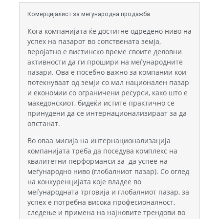
Комерцијалист за мегународна продажба
Кога компанијата ќе достигне одредено ниво на
успех на пазарот во сопствената земја,
веројатно е вистинско време своите деловни
активности да ги прошири на меѓународните
пазари. Ова е посебно важно за компании кои
потекнуваат од земји со мал национален пазар
и економии со ограничени ресурси, како што е
македонскиот, бидеќи истите практично се
принудени да се интернационализираат за да
опстанат.
Во оваа мисија на интернационализација
компанијата треба да поседува комплекс на
квалитетни перформанси за да успее на
меѓународно ниво (глобалниот пазар). Со оглед
на конкуренцијата које владее во
меѓународната трговија и глобалниот пазар, за
успех е потребна висока професионалност,
следење и примена на најновите трендови во