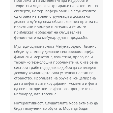
Програмата ги имплементира најдобрите
теоретски модели за креирање на ваков тип на
експерти, но тернасферирани на слушателите
од страна на врвни стручњаци и докажани
деловни луѓе од оваа област, кои низ призма на
практични примери и ситуации ќе им ги
приближат и објаснат на слушателите
феномените на меѓународната продажба.
Мултидисциплиарност
.Меѓународниот бизнис
обединува многу деловни сектори:комерција,
финансии, меркетинг, логистика, право, па и
техничко-технолошка проблематика. Сите овие
сектори трабе подеднакво добро да се владеат
доколку компанијата сака успешан настап во
странство. Прогамата на обука е концепирана
да ги опфати сите круцијални моменти и фази
од овие сктори кои влијаат врз процесите на
меѓународната трговија.
Интерактивност
. Слушателите мора активно да
бидат вклучени во обуката. Мора да бидат