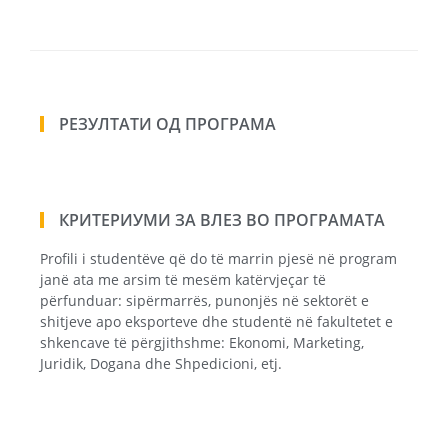
РЕЗУЛТАТИ ОД ПРОГРАМА
КРИТЕРИУМИ ЗА ВЛЕЗ ВО ПРОГРАМАТА
Profili i studentëve që do të marrin pjesë në program
janë ata me arsim të mesëm katërvjeçar të
përfunduar: sipërmarrës, punonjës në sektorët e
shitjeve apo eksporteve dhe studentë në fakultetet e
shkencave të përgjithshme: Ekonomi, Marketing,
Juridik, Dogana dhe Shpedicioni, etj.