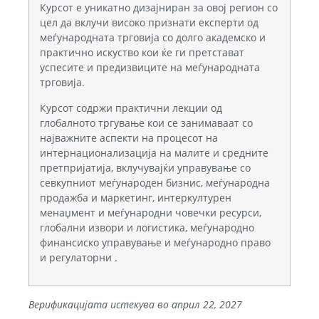
Курсот е уникатно дизајниран за овој регион со
цел да вклучи високо признати експерти од
меѓународната трговија со долго академско и
практично искуство кои ќе ги претстават
успесите и предизвиците на меѓународната
трговија.
Курсот содржи практични лекции од
глобалното тргување кои се занимаваат со
најважните аспекти на процесот на
интернационализација на малите и средните
претпријатија, вклучувајќи управување со
севкупниот меѓународен бизнис, меѓународна
продажба и маркетинг, интеркултурен
менаџмент и меѓународни човечки ресурси,
глобални извори и логистика, меѓународно
финансиско управување и меѓународно право
и регулаторни .
Верификацијата истекува во април 22, 2027