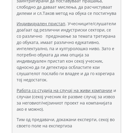
заинтригирани да поставуваат прашања,
слободно да даваат мислења, да расчистуваат
дилеми и сл.Таков метод на обука се постигнува
Индивидуален пристап
. Учесниците/слушатели
доаѓаат од резлични индустриски сектори, се
со различно предзнаење за темата третирана
до обуката, имаат различно едукативно,
интелектуално, па и културолошко ниво. Зато е
потребно обуката да има опција за
индивидуален пристап кон секој учесник,
односно да ги детектира осбластите кои
слушателот послабо ги владее и да го корегира
тој недостаток.
Работа со студија на случај на живи компании
и
случаи (секој учесник ќе развие случај за извоз
за неговиот/нејзиниот проект на компанијата
ако е можно).
Tим од предавачи, докажани експерти, секој во
своето поле на експертиза