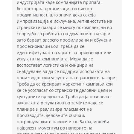
индустријата каде компанијата припаѓа,
беспрекорна организација и висока
продуктивност, што значи дека секоја
импровизација е исклучена. Активностите на
странските пазари се многу покомплексни во
споредба со работата на домашниот пазар и
зато бараат висоско профилирани и обучени
професионалци кои треба да се
идентификуваат пазарите за производот или
услугата на компанијата. Мора да се
воспостават логистика и синџири на
снабдување за да се поддржи испораката на
производот или услугата на странските пазари.
Треба да се креираат маркетинг кампањи кои
ќе се усогласат со странските деловни цели и
културните вредности. Траба да ја познаваат
законската регулатива во земјите каде се
планира и реализира пласманот на
производите, деловните обичаи,
потрошувачките навики и сл. Затоа, можеби
најважен моментум во напорите на