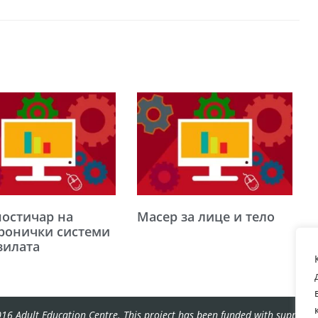
ностичар на
Масер за лице и тело
ронички системи
зилата
16 Adult Education Centre. This project has been funded with support f