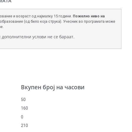
МАТА
вание и возраст од најмалку 15 години.
Пожелно
ниво
на
бразование (од било која струка). Учесник во програмата може
е.
:
дополнителни услови не се бараат.
Вкупен број на часови
50
160
0
210