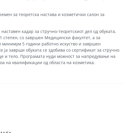
ремен за теоретска настава и козметички салон за
 наставен кадар за стручно-теоретскиот дел од обуката,
/1 степен, со завршен Медицински факултет, а за
о минимум 5 години работно искуство и завршен
ќе ја заврши обуката се здобива со сертификат за стручно
це и тело. Програмата нуди можност за напредување на
воа на квалификации од областа на козметика.