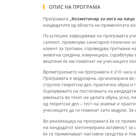
ОПИС НА ПРОГРАМА
Програмата
„Kозметичар за нега на лице 
кандидатите од областа на применетата коз
По успешно завршување на програмата учес
салонот, применува санитарно-технички но
клиент за третман, спроведува третмани на
животна средина, комуницира, соработува в
вештини ќе им помогнат на учесниците пол
Времетраењето на програмата е 210 часа од
Програмата е модуларна, организирана во 4
стручно-теоретски дел, практична обука и 
Оценувањето на постигањата на кандидати
умеењата во текот на целата обука, усно, п
од теоретски дел – тест на знаење и практ
учесниците да ги поминат сите модули. За 
Во реализација на програмата ќе се приме
на кандидатот континуирана активност за 
ќе се применуваат наставни средства и пом