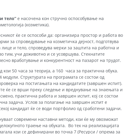
и тело”
е насочена кон стручно оспособување на
метологија (козметика).
никот ќе се оспособи да: организира простор и работа во
рми за спроведување на козметичка дејност, подготвува
 лице и тело, спроведува мерки за заштита на работна и
о тим, учи доживотно и се усовршува. Стекнатите
есно вработување и конкурентност на пазарот на трудот.
 кои 50 часа за теорија, а 160 часа за практична обука.
 модули. Структурата на програмата се состои од
проверка на постигањата на кандидатите (завршен испит).
те ќе се врши преку следење и вреднување на знаењата и
исмено, практична работа и завршен испит, кој се состои
ична задача. Услов за полагање на завршен испит е
секој кандидат ќе се води портфолио од сработени задачи.
нуваат современи наставни методи, кои ќе му овозможат
целокупното траење на обуката. Во тек на реализацијата
агала кои се дефинирани во точка 7 (Ресурси / опрема за