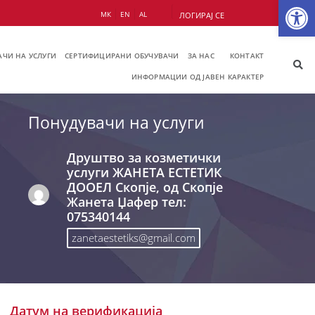
Op
МК
EN
AL
ЛОГИРАЈ СЕ
ЧИ НА УСЛУГИ
СЕРТИФИЦИРАНИ ОБУЧУВАЧИ
ЗА НАС
КОНТАКТ
ИНФОРМАЦИИ ОД ЈАВЕН КАРАКТЕР
Понудувачи на услуги
Друштво за козметички
услуги ЖАНЕТА ЕСТЕТИК
ДООЕЛ Скопје, од Скопје
Жанета Џафер тел:
075340144
zanetaestetiks@gmail.com
Датум на верификација