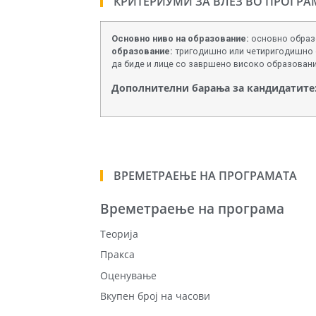
КРИТЕРИУМИ ЗА ВЛЕЗ ВО ПРОГРА
Основно
ниво
на
образование:
основно образо
образование:
тригодишно или четиригодишно о
да биде и лице со завршено високо образовани
Дополнителни барања за кандидатите
ВРЕМЕТРАЕЊЕ НА ПРОГРАМАТА
Времетраење на програма
Теорија
Пракса
Оценување
Вкупен број на часови