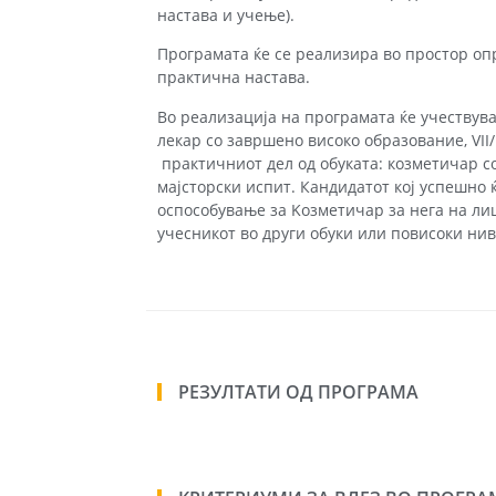
настава и учење).
Програмата ќе се реализира во простор оп
практична настава.
Во реализација на програмата ќе учествува
лекар со завршено високо образование, VII
практичниот дел од обуката: козметичар с
мајсторски испит. Кандидатот кој успешно 
оспособување за Kозметичар за нега на ли
учесникот во други обуки или повисоки ни
РЕЗУЛТАТИ ОД ПРОГРАМА