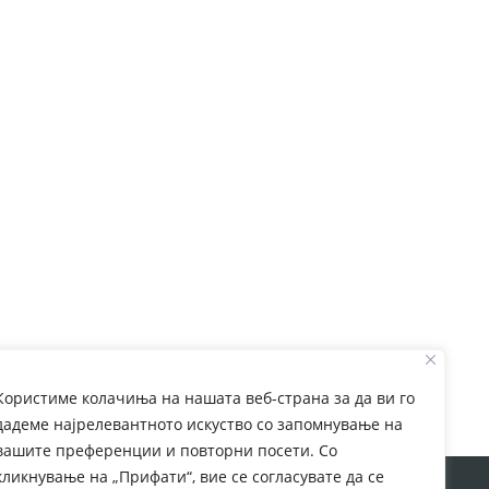
Користиме колачиња на нашата веб-страна за да ви го
дадеме најрелевантното искуство со запомнување на
вашите преференции и повторни посети. Со
кликнување на „Прифати“, вие се согласувате да се
rom European Commission. This web site reflects the