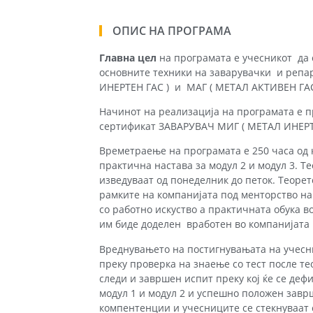
ОПИС НА ПРОГРАМА
Главна цел
на програмата е учесникот да 
основните техники на заварувачки и реп
ИНЕРТЕН ГАС ) и МАГ ( МЕТАЛ АКТИВЕН ГАС
Начинот на реализација на програмата е п
сертификат ЗАВАРУВАЧ МИГ ( МЕТАЛ ИНЕРТЕ
Времетраење на програмата е 250 часа од к
практична настава за модул 2 и модул 3. Т
изведуваат од понеделник до петок. Теорет
рамките на компанијата под менторство 
со работно искуство а практичната обука в
им биде доделен вработен во компанијата 
Вреднувањето на постигнувањата на учесн
преку проверка на знаење со тест после те
следи и завршен испит преку кој ќе се де
модул 1 и модул 2 и успешно положен завр
компентенции и учесниците се стекнуваат