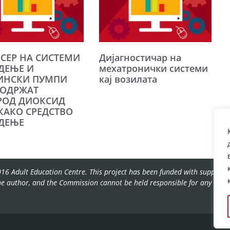
СЕР НА СИСТЕМИ
Дијагностичар на
ДЕЊЕ И
мехатронички системи
ИНСКИ ПУМПИ
кај возилата
СОДРЖАТ
ЕРОД ДИОКСИД
 КАКО СРЕДСТВО
АДЕЊЕ
16 Adult Education Centre. This project has been funded with support f
the author, and the Commission cannot be held responsible for any use