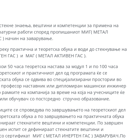
стекне знаења, вештини и компетенции за примена на
аратурни работи според пропишаниот МИГ( МЕТАЛ
 ) начин на заварување.
реку практична и теоретска обука и води до стекнување на
Н ГАС ) и МАГ ( МЕТАЛ АКТИВЕН ГАС ).
ои 50 часа теоретска настава за модул 1 и по 100 часа
еоретскиот и практичниот дел од програмата ќе се
ската обука се одвива во специјализирани простории во
на професор наставник или дипломиран машински инжинер
о рамките на компанија за време на која на учесниците ќе
или обучувач со постсреднo стручно образование.
иците се спроведува по завршувањето на теоретскиот дел
оретската обука а по завршувањето на практичната обука
финираат стекнатите вештини и компетенции. По завршен
шен испит се дефинираат стекнатите вештини и
 со сертификат МИГ ( МЕТАЛ ИНЕРТЕН ГАС ) ЗАВАРУВАЧ.По