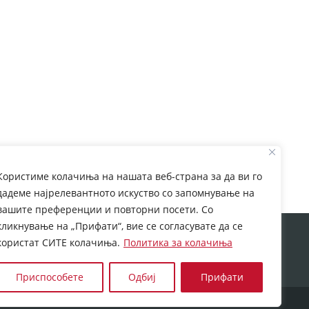
Користиме колачиња на нашата веб-страна за да ви го
дадеме најрелевантното искуство со запомнување на
вашите преференции и повторни посети. Со
кликнување на „Прифати“, вие се согласувате да се
rom European Commission. This web site reflects the
користат СИТЕ колачиња.
Политика за колачиња
 which may be made of the information contained
Приспособете
Одбиј
Прифати