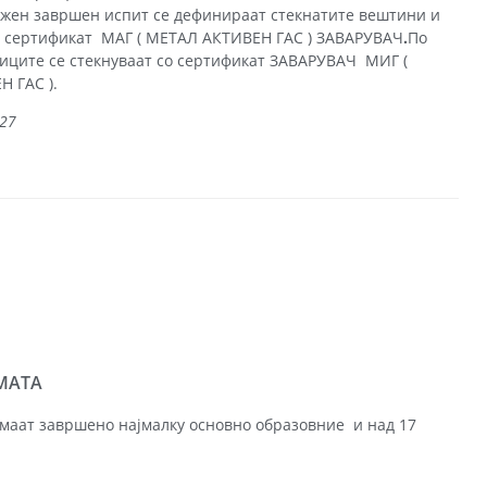
ожен завршен испит се дефинираат стекнатите вештини и
о сертификат МАГ ( МЕТАЛ АКТИВЕН ГАС ) ЗАВАРУВАЧ
.
По
сниците се стекнуваат со сертификат ЗАВАРУВАЧ МИГ (
 ГАС ).
027
МАТА
имаат завршено најмалку основно образовние и над 17