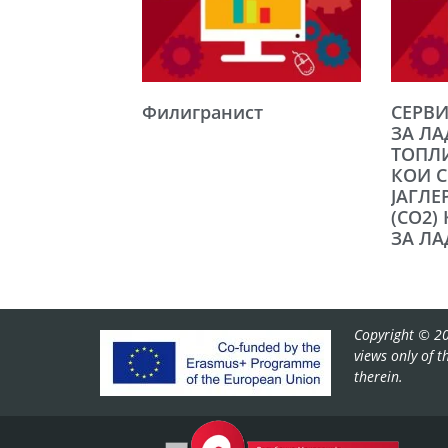
Филигранист
СЕРВИ
ЗА ЛА
ТОПЛ
КОИ 
ЈАГЛ
(CO2)
ЗА Л
Copyright © 20
views only of 
therein.