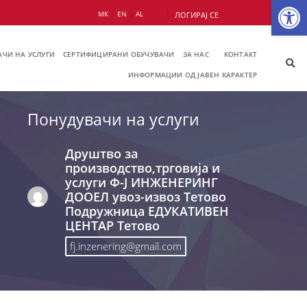
Op
МК
EN
AL
ЛОГИРАЈ СЕ
ЧИ НА УСЛУГИ
СЕРТИФИЦИРАНИ ОБУЧУВАЧИ
ЗА НАС
КОНТАКТ
ИНФОРМАЦИИ ОД ЈАВЕН КАРАКТЕР
Понудувачи на услуги
Друштво за
производство,трговија и
услуги Ф-Ј ИНЖЕНЕРИНГ
ДООЕЛ увоз-извоз Тетово
Подружница ЕДУКАТИВЕН
ЦЕНТАР Тетово
fj.inzenering@gmail.com