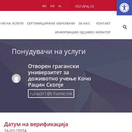
Op
МК
EN
AL
ЛОГИРАЈ СЕ
ЧИ НА УСЛУГИ
СЕРТИФИЦИРАНИ ОБУЧУВАЧИ
ЗА НАС
КОНТАКТ
ИНФОРМАЦИИ ОД ЈАВЕН КАРАКТЕР
Понудувачи на услуги
Отворен грагански
универзитет за
доживотно учење Кочо
Рацин Скопје
ruracin1@t-home.mk
Датум на верификација
16/01/2024