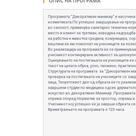
ОПИС НА ПРОГРАМА
Програмата “Декоративен маникир” е насочена
козметиката.По успешно завршување на програм
во салонот, применува санитарно технички нор
место и клиент за третман, изведува надградба
на работна и животна средина, комуницира, сор
вештини ќе им помогнат на учесниците за полес
Во реализација на програмата ќе се применува
учесникот континуирана активност за целокупн
Оценувањето на постигањата на учесниците ќе 
текот на целата обука, усно, писмено, практичн
Структурата на програмата за “Декоративен ман
проверка на постигањата на учесниците со завр
лица, Теоретскиот дел од обуката ќе го реализ
завршени студии по медицина одсек дерматолог
искуство во декоративен Маникир. Програмата 
опрема според Норматив за простор, опрема и 
Учесникот кој успешно ќе ја заврши обуката с
Времетраењето на програмата е 123 часа.