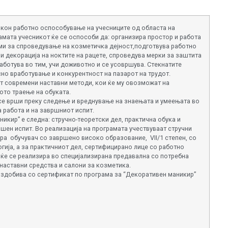
 кон работно оспособување на учесниците од областа на
ата учесникот ќе се оспособи да: организира простор и работа
ми за спроведување на козметичка дејност,подготвува работно
 и декорација на ноктите на рацете, спроведува мерки за заштита
аботува во тим, учи доживотно и се усовршува. Стекнатите
но вработување и конкурентност на пазарот на трудот.
ат современи наставни методи, кои ќе му овозможат на
ото траење на обуката.
се врши преку следење и вреднување на знаењата и умеењата во
а работа и на завршниот испит.
икир” е следна: стручно-теоретски дел, практична обука и
шен испит. Во реализација на програмата учествуваат стручни
ира обучувач со завршено високо образование, VII/1 степен, со
ија, a за практичниот дел, сертифицирано лице со работно
ќе се реализира во специјализирана предавална со потребна
наставни средства и салони за козметика.
е здобива со сертификат по програма за “Декоративен маникир”