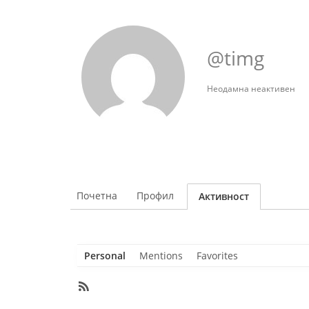
@timg
Неодамна неактивен
Почетна
Профил
Активност
Personal
Mentions
Favorites
RSS
Feed
Member