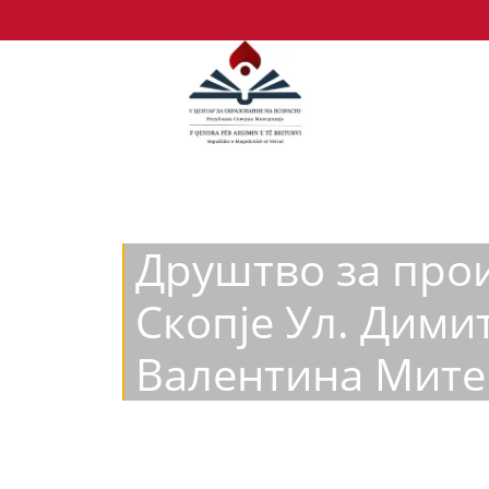
Друштво за прои
Скопје Ул. Дими
Валентина Мите