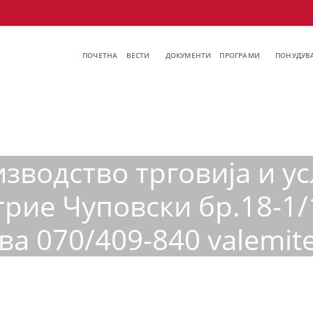
ПОЧЕТНА
ВЕСТИ
ДОКУМЕНТИ
ПРОГРАМИ
ПОНУДУВА
зводство трговија и у
трие Чуповски бр.18-1/
ва 070/409-840 valemi