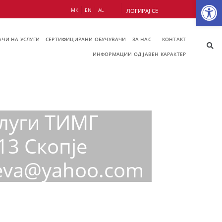
Op
МК
EN
AL
ЛОГИРАЈ СЕ
ЧИ НА УСЛУГИ
СЕРТИФИЦИРАНИ ОБУЧУВАЧИ
ЗА НАС
КОНТАКТ
ИНФОРМАЦИИ ОД ЈАВЕН КАРАКТЕР
слуги ТИМГ
13 Скопје
teva@yahoo.com