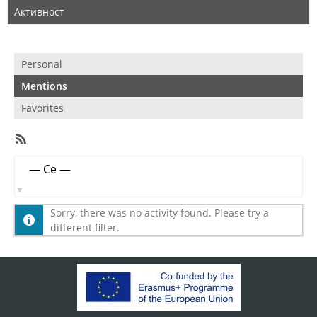
Активност
Personal
Mentions
Favorites
RSS
Feed
Member
Show:
Activities
Sorry, there was no activity found. Please try a
different filter.