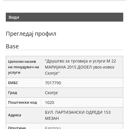
Види
Прегледај профил
Base
"Друштво за трговија и услуги М 22
Целосен назив
на понудувач на
МАРИЈАНА 2015 ДООЕЛ увоз-извоз
услуги
Скопје"
ЕМБС
7017790
Град
Скопје
Поштенски код
1020
БУЛ. ПАРТИЗАНСКИ ОДРЕДИ 153
Адреса
МЕЗАН
Општина
Карпош