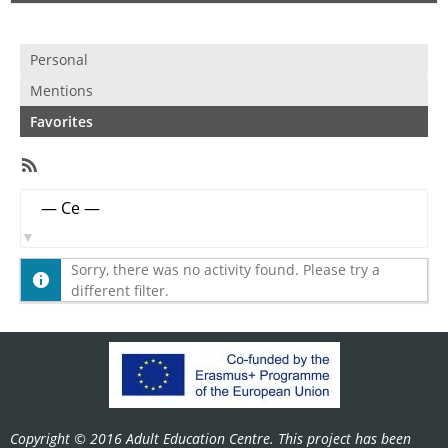
Personal
Mentions
Favorites
RSS
Feed
Member
Show:
Activities
Sorry, there was no activity found. Please try a
different filter.
Copyright © 2016 Adult Education Centre. This project has been