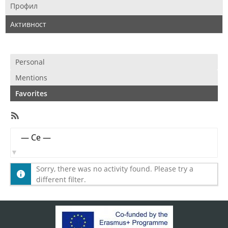
Профил
Активност
Personal
Mentions
Favorites
RSS
Feed
Member
Show:
Activities
Sorry, there was no activity found. Please try a
different filter.