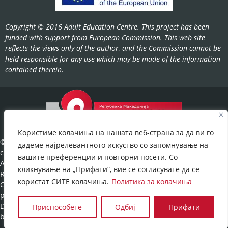
Copyright © 2016 Adult Education Centre. This project has been
funded with support from European Commission. This web site
reflects the views only of the author, and the Commission cannot be
held responsible for any use which may be made of the information
contained therein.
Користиме колачиња на нашата веб-страна за да ви го
©2022-
дадеме најрелевантното искуство со запомнување на
cov.gov.mk.
вашите преференции и повторни посети. Со
All Rights
кликнување на „Прифати“, вие се согласувате да се
Reserved.
користат СИТЕ колачиња.
Политика за колачиња
Cookies
policy
©
Developed
Приспособете
Одбиј
Прифати
by:
UNET