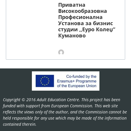
Приватна
Високообразовна
Професионална
Установа за бизнис
студии ,,Еуро Колеџ“
Куманово
Copyright © 2016 Adult Education Centre. This project has been
funded with support from European Commission. This web site
reflects the views only of the author, and the Commission cannot be
held responsible for any use which may be made of the information
contained therein.