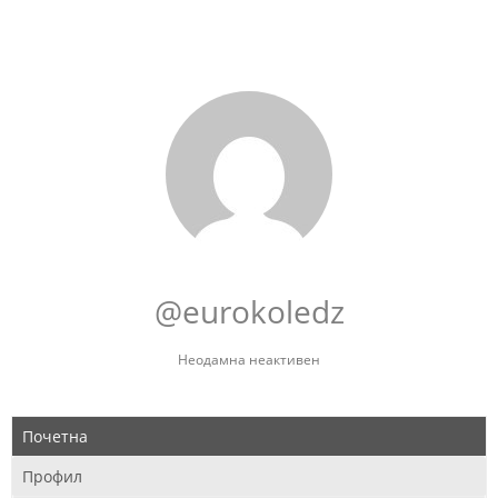
@eurokoledz
Неодамна неактивен
Почетна
Профил