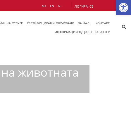
Op
МК
EN
AL
ЛОГИРАЈ СЕ
ЧИ НА УСЛУГИ
СЕРТИФИЦИРАНИ ОБУЧУВАЧИ
ЗА НАС
КОНТАКТ
ИНФОРМАЦИИ ОД ЈАВЕН КАРАКТЕР
 на животната