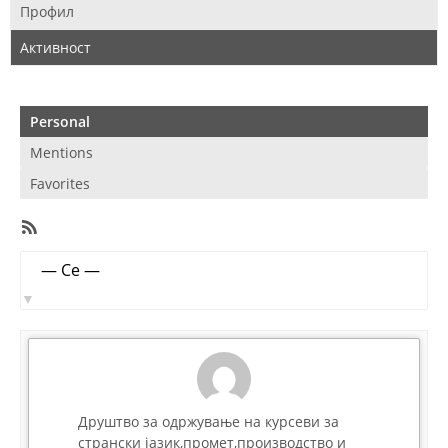
Профил
Активност
Personal
Mentions
Favorites
RSS
Feed
Member
Show:
Activities
Друштво за одржување на курсеви за
странски јазик,промет,производство и