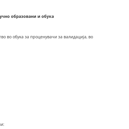
учно образовани и обука
тво во обука за проценувачи за валидација, во
ни: