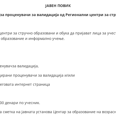
ЈАВЕН ПОВИК
з
а
проценувачи
за ва
лидација
од Регионални ц
ентри
за стр
центри за стручно образовани и обука да пријават лица за учес
о образование и информално учење.
ценувачза валидација,
ицирани проценувачи за валидација и/или
неговата интернет страница
00 денари по учесник.
а сметка на Јавната установа Центар за образование на возрас