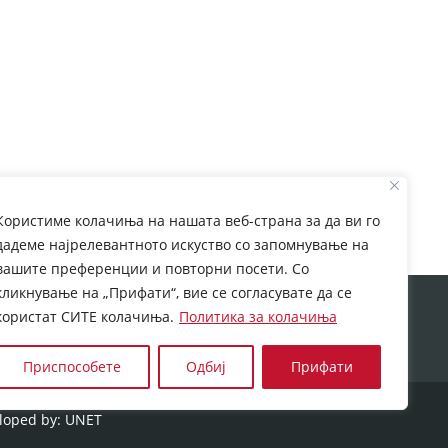
вик за проценувачи за валидација или на
Користиме колачиња на нашата веб-страна за да ви го
дадеме најрелевантното искуство со запомнување на
.cov.gov.mk/
вашите преференции и повторни посети. Со
кликнување на „Прифати“, вие се согласувате да се
rom European Commission. This web site reflects the
користат СИТЕ колачиња.
Политика за колачиња
 which may be made of the information contained
Приспособете
Одбиј
Прифати
loped by:
UNET