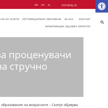
Op
МК
EN
AL
ЛОГИРАЈ СЕ
ЧИ НА УСЛУГИ
СЕРТИФИЦИРАНИ ОБУЧУВАЧИ
ЗА НАС
КОНТАКТ
ИНФОРМАЦИИ ОД ЈАВЕН КАРАКТЕР
за проценувачи
за стручно
а образование на возрасните – Скопје објавува