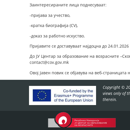
Заинтересираните лица поднесуваат:
-​пријава за учество,
-​кратка биографија (CV),
-​доказ за работно искуство.
Пријавите се доставуваат најдоцна до 24.01.2026
До ЈУ Центар за образование на возрасните –Ско
contact@cov.gov.mk
Овој Јавен повик се објавува на веб-страницата 
Copyright © 20
views only of 
therein.