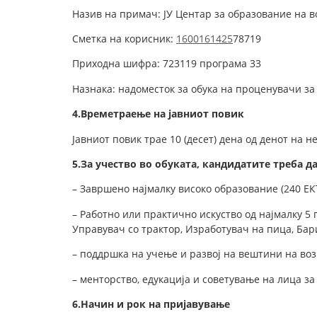
Назив на примач: ЈУ Центар за образование на 
Сметка на корисник:
1600161425
78719
Приходна шифра: 723119 програма 33
Назнака: надоместок за обука на проценувачи
за
4.
Времетраење на јавниот повик
Јавниот повик трае 10 (десет) дена од денот на 
5.
За учество во обуката, кандидатите треба д
– Завршено најмалку високо образование (240 ЕК
– Работно или практично искуство од најмалку 5
Управувач со трактор, Изработувач на пица, Бар
– поддршка на учење и развој на вештини на во
– менторство, едукација и советување на лица з
6.
Начин и рок на пријавување