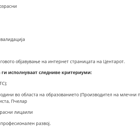
возрасни
 валидација
неговото објавување на интернет страницата на Центарот.
а ги исполнуваат следниве критериуми:
ТС);
 години во областа на образованието (Производител на млечни 
иста, Пчелар
зрасни лицаили
а професионален развој.