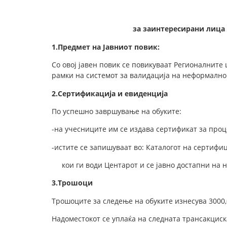
за
заинтересирани лица 
1.
Предмет на Јавниот повик:
Со овој јавен повик се повикуваат Регионалните 
рамки на системот за валидација на неформалн
2.
Сертификација и евиденција
По успешно завршување на обуките:
-​на учесниците им се издава сертификат за про
-​истите се запишуваат во: Каталогот на сертиф
кои ги води Центарот и се јавно достапни на 
3.
Трошоци
Трошоците за следење на обуките изнесува 3000,
Надоместокот се уплаќа на следната трансакциск