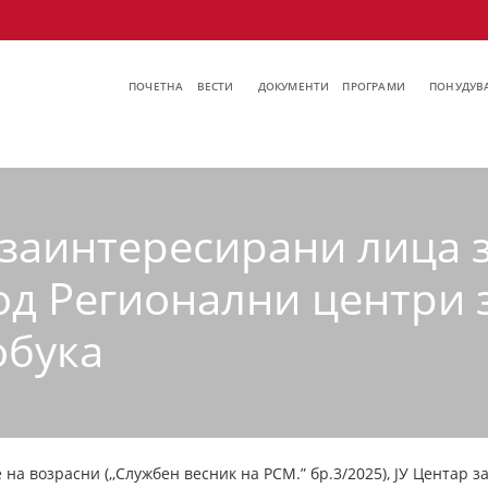
ПОЧЕТНА
ВЕСТИ
ДОКУМЕНТИ
ПРОГРАМИ
ПОНУДУВА
а заинтересирани лица 
од Регионални центри 
обука
на возрасни (,,Службен весник на РСМ.” бр.3/2025), ЈУ Центар з