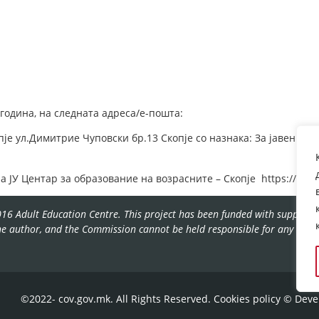
 година, на следната адреса/е-пошта:
пје ул.Димитрие Чуповски бр.13 Скопје со назнака: За јавен по
на ЈУ Центар за образование на возрасните – Скопје https://www
16 Adult Education Centre. This project has been funded with support f
the author, and the Commission cannot be held responsible for any use
©2022- cov.gov.mk. All Rights Reserved.
Cookies policy
© Deve