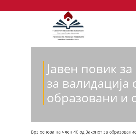
Јавен повик з
за валидација 
образовани и 
Врз основа на член 40 од Законот за образование 