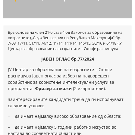
Врз основа на член 21-б став 4 од Законот за образование на
возрасните („Службен весник на Република Македонија“ бр.
7/08, 17/11, 51/11, 74/12, 41/14, 144/14, 146/15, 30/16 и 64/18) ЈУ
Центар за образование на возрасните – Скопје распишува
ЈАВЕН ОГЛАС бр.77/2024
ЈУ Центар за образование на возрасните – Скопје
распишува јавен оглас за избор на надворешен
соработник за користење интелектуални услуги за
програмата
Фризер за мажи
(2 извршители).
Заинтересираните кандидати треба да ги исполнуваат
следниве услови:
– да имаат најмалку високо образование од областа;
– да имаат најмалку 5 години работно искуство во
настава во соодветната област или