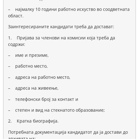
– најмалку 10 години работно искуство во соодветната
област.
Заинтересираните кандидати треба да достават:
1. Пријава за членови на комисии која треба да
содржи:
– име и презиме,
– работно место,
– адреса на работно место,
– адреса на живеење,
– телефонски број за контакт и
– степен и вид на стекнатото образование;
2. Кратка биографија.
Потребната документација кандидатот да ја достави до
архивата на: