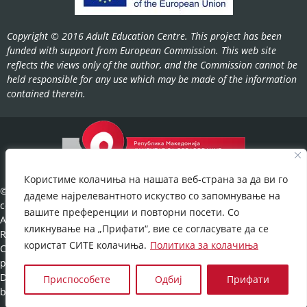
Copyright © 2016 Adult Education Centre. This project has been
funded with support from European Commission. This web site
reflects the views only of the author, and the Commission cannot be
held responsible for any use which may be made of the information
contained therein.
Користиме колачиња на нашата веб-страна за да ви го
©2022-
дадеме најрелевантното искуство со запомнување на
cov.gov.mk.
вашите преференции и повторни посети. Со
All Rights
кликнување на „Прифати“, вие се согласувате да се
Reserved.
користат СИТЕ колачиња.
Политика за колачиња
Cookies
policy
©
Developed
Приспособете
Одбиј
Прифати
by:
UNET