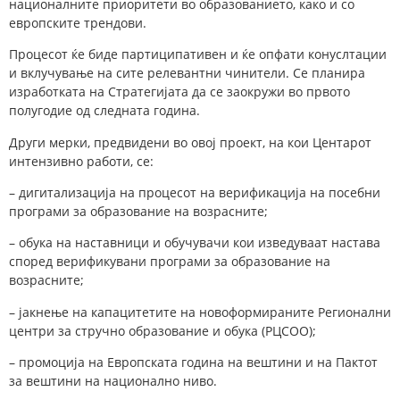
националните приоритети во образованието, како и со
европските трендови.
Процесот ќе биде партиципативен и ќе опфати конуслтации
и вклучување на сите релевантни чинители. Се планира
изработката на Стратегијата да се заокружи во првото
полугодие од следната година.
Други мерки, предвидени во овој проект, на кои Центарот
интензивно работи, се:
– дигитализација на процесот на верификација на посебни
програми за образование на возрасните;
– обука на наставници и обучувачи кои изведуваат настава
според верификувани програми за образование на
возрасните;
– јакнење на капацитетите на новоформираните Регионални
центри за стручно образование и обука (РЦСОО);
– промоција на Европската година на вештини и на Пактот
за вештини на национално ниво.