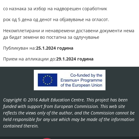
со назнака за избор на надворешен соработник
рок од 5 дена од денот на објавување на огласот.
Некомплетирани и ненавремени доставени документи нема
да бидат земени во постапна за одлучување
Публикуван на:
25.1.2024 година
Прием на апликации до:
29.1.2024 година
Copyright © 2016 Adult Education Centre. This project has been
funded with support from European Commission. This web site
reflects the views only of the author, and the Commission cannot be
held responsible for any use which may be made of the information
contained therein.