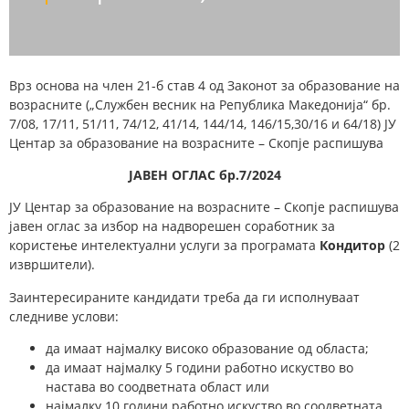
Врз основа на член 21-б став 4 од Законот за образование на
возрасните („Службен весник на Република Македонија“ бр.
7/08, 17/11, 51/11, 74/12, 41/14, 144/14, 146/15,30/16 и 64/18) ЈУ
Центар за образование на возрасните – Скопје распишува
ЈАВЕН ОГЛАС бр.
7
/202
4
ЈУ Центар за образование на возрасните – Скопје распишува
јавен оглас за избор на надворешен соработник за
користење интелектуални услуги за програмата
Кондитор
(2
извршители).
Заинтересираните кандидати треба да ги исполнуваат
следниве услови:
да имаат најмалку високо образование од областа;
да имаат најмалку 5 години работно искуство во
настава во соодветната област или
најмалку 10 години работно искуство во соодветната