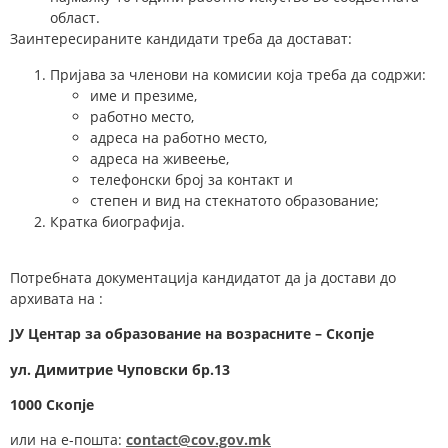
област.
Заинтересираните кандидати треба да достават:
Пријава за членови на комисии која треба да содржи:
име и презиме,
работно место,
адреса на работно место,
адреса на живеење,
телефонски број за контакт и
степен и вид на стекнатото образование;
Кратка биографија.
Потребната документација кандидатот да ја достави до
архивата на :
ЈУ Центар за образование на возрасните – Скопје
у
л.
Димитрие Чуповски
бр.13
1000 Скопје
или на е-пошта:
contact@cov.gov.mk