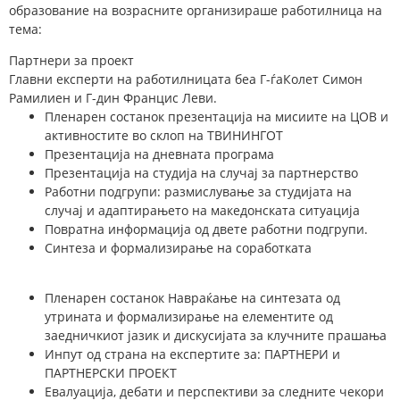
образование на возрасните организираше работилница на
тема:
Партнери за проект
Главни експерти на работилницата беа Г-ѓаКолет Симон
Рамилиен и Г-дин Францис Леви.
Пленарен состанок презентација на мисиите на ЦОВ и
активностите во склоп на ТВИНИНГОТ
Презентација на дневната програма
Презентација на студија на случај за партнерство
Работни подгрупи: размислување за студијата на
случај и адаптирањето на македонската ситуација
Повратна информација од двете работни подгрупи.
Синтеза и формализирање на соработката
Пленарен состанок Навраќање на синтезата од
утрината и формализирање на елементите од
заедничкиот јазик и дискусијата за клучните прашања
Инпут од страна на експертите за: ПАРТНЕРИ и
ПАРТНЕРСКИ ПРОЕКТ
Евалуација, дебати и перспективи за следните чекори