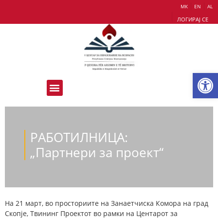
МК
EN
AL
ЛОГИРАЈ СЕ
Op
РАБОТИЛНИЦА:
„Партнери за проект“
На 21 март, во просториите на Занаетчиска Комора на град
Скопје, Твининг Проектот во рамки на Центарот за