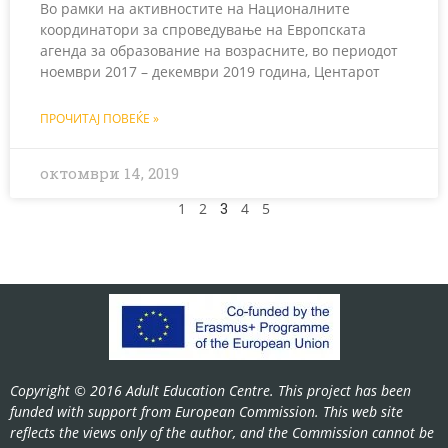
Во рамки на активностите на Националните
координатори за спроведување на Европската
агенда за образование на возрасните, во периодот
ноември 2017 – декември 2019 година, Центарот
ПРОЧИТАЈ ПОВЕЌЕ »
октомври 14, 2019
1
2
3
4
5
Copyright © 2016 Adult Education Centre. This project has been
funded with support from European Commission. This web site
reflects the views only of the author, and the Commission cannot be