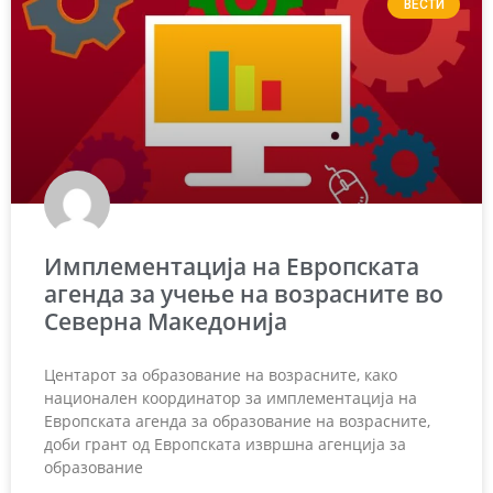
ВЕСТИ
Имплементација на Европската
агенда за учење на возрасните во
Северна Македонија
Центарот за образование на возрасните, како
национален координатор за имплементација на
Европската агенда за образование на возрасните,
доби грант од Европската извршна агенција за
образование