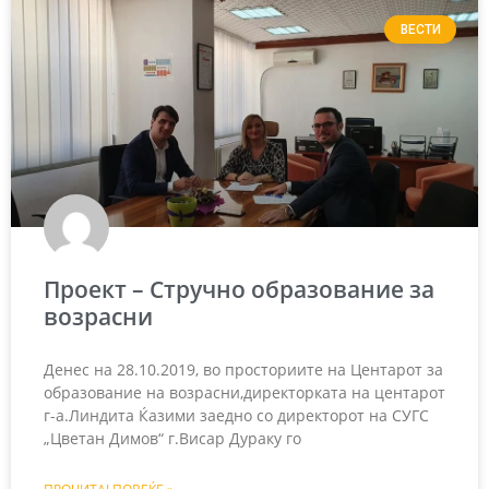
ВЕСТИ
Проект – Стручно образование за
возрасни
Денес на 28.10.2019, во просториите на Центарот за
образование на возрасни,директорката на центарот
г-а.Линдита Ќазими заедно со директорот на СУГС
„Цветан Димов“ г.Висар Дураку го