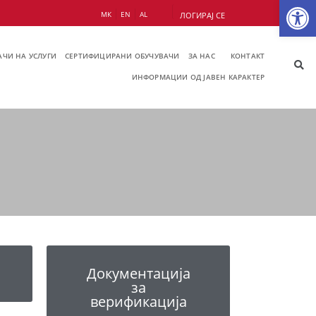
Op
МК
EN
AL
ЛОГИРАЈ СЕ
ЧИ НА УСЛУГИ
СЕРТИФИЦИРАНИ ОБУЧУВАЧИ
ЗА НАС
КОНТАКТ
ИНФОРМАЦИИ ОД ЈАВЕН КАРАКТЕР
Документација
за
верификација