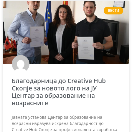
ВЕСТИ
Благодарница до Creative Hub
Скопје за новото лого на ЈУ
Центар за образование на
возрасните
Јавната установа Центар за образование на
возрасни изразува искрена благодарност до
Creative Hub Скопје за професионалната соработка