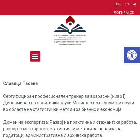
МК
EN
AL
ЛОГИРАЈ СЕ
Op
Славица Тасева
Сертифициран професионален тренер за возрасни (ниво I)
Дипломиран по политички науки Магистер по економски науки
во областа на статистички методи за бизнис и економија
Домен на експертиза: Развој на практична и стажантска работа,
развој на менторство, статистички методи за анализа на
податоци, административна и архивска работа.