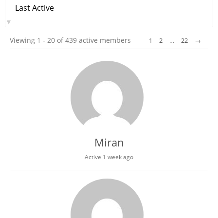
Order
By:
Viewing 1 - 20 of 439 active members
1
2
…
22
→
Miran
Active 1 week ago