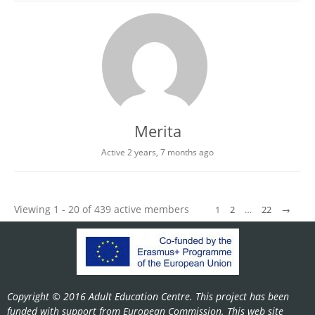
Merita
Active 2 years, 7 months ago
Viewing 1 - 20 of 439 active members
1
2
…
22
→
Copyright © 2016 Adult Education Centre. This project has been
funded with support from European Commission. This web site