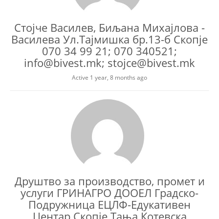
Стојче Василев, Биљана Михајлова -
Василева Ул.Тајмишка бр.13-б Скопје
070 34 99 21; 070 340521;
info@bivest.mk; stojce@bivest.mk
Active 1 year, 8 months ago
Друштво за производство, промет и
услуги ГРИНАГРО ДООЕЛ Градско-
Подружница ЕЦЛФ-Едукативен
Центар Скопје Тања Котевска