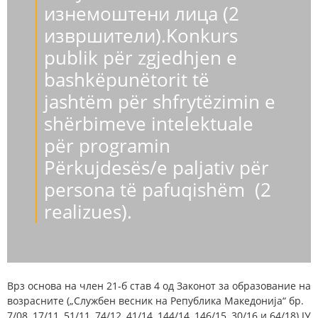
изнемоштени лица (2
извршители).Konkurs
publik për zgjedhjen e
bashkëpunëtorit të
jashtëm për shfrytëzimin e
shërbimeve intelektuale
për programin
Përkujdesës/e paljativ për
persona të pafuqishëm (2
realizues).
Врз основа на член 21-б став 4 од Законот за образование на
возрасните („Службен весник на Република Македонија“ бр.
7/08, 17/11, 51/11, 74/12, 41/14, 144/14, 146/15, 30/16 и 64/18) ЈУ