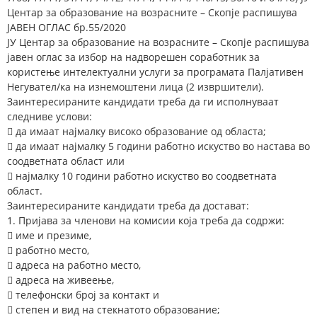
Центар за образование на возрасните – Скопје распишува
ЈАВЕН ОГЛАС бр.55/2020
ЈУ Центар за образование на возрасните – Скопје распишува
јавен оглас за избор на надворешен соработник за
користење интелектуални услуги за програмата Палјативен
Негувател/ка на изнемоштени лица (2 извршители).
Заинтересираните кандидати треба да ги исполнуваат
следниве услови:
 да имаат најмалку високо образование од областа;
 да имаат најмалку 5 години работно искуство во настава во
соодветната област или
 најмалку 10 години работно искуство во соодветната
област.
Заинтересираните кандидати треба да достават:
1. Пријава за членови на комисии која треба да содржи:
 име и презиме,
 работно место,
 адреса на работно место,
 адреса на живеење,
 телефонски број за контакт и
 степен и вид на стекнатото образование;