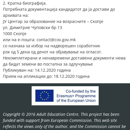
2. Кратка биографија.
Потребната документација кандидатот да ја достави до
архивата на:
ЈУ Центар за образование на возрасните – Скопје
ул. Димитрие Чуповски бр.13
1000 Скопје
или на е-пошта: contact@cov.gov.mk
со назнака за избор на надворешен соработник
рок од 5 дена од денот на објавување на огласот.
Некомплетирани и ненавремени доставени документи нема
да бидат земени во постапна за одлучување
Публикуван на: 14.12.2020 година
Прием на апликации до: 18.12.2020 година
Copyright © 2016 Adult Education Centre. This project has been
funded with support from European Commission. This web site
reflects the views only of the author, and the Commission cannot be