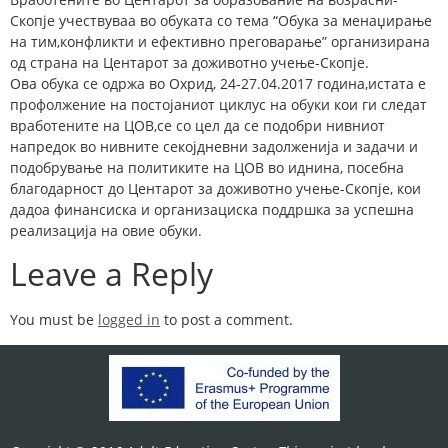
Скопје учествуваа во обуката со тема “Обука за менаџирање
на тим,конфликти и ефективно преговарање” организирана
од страна на Центарот за доживотно учење-Скопје.
Ова обука се одржа во Охрид, 24-27.04.2017 година,истата е
профолжение на постојаниот циклус на обуки кои ги следат
вработените на ЦОВ,се со цел да се подобри нивниот
напредок во нивните секојдневни задолженија и задачи и
подобрување на политиките на ЦОВ во иднина, посебна
благодарност до Центарот за доживотно учење-Скопје, кои
дадоа финансиска и организациска поддршка за успешна
реализација на овие обуки.
Leave a Reply
You must be
logged in
to post a comment.