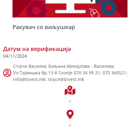
Ракувач со виљушкар
Датум на верификација
04/11/2024
Стојче Василев, Биљана Михајлова - Василева
Ул.Тајмишка бр.13-б Скопје 070 34 99 21; 070 340521;
info@bivest.mk; stojce@bivest.mk
-
-