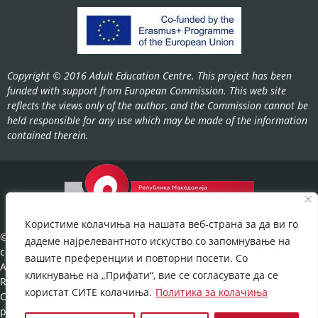
Copyright © 2016 Adult Education Centre. This project has been
funded with support from European Commission. This web site
reflects the views only of the author, and the Commission cannot be
held responsible for any use which may be made of the information
contained therein.
Користиме колачиња на нашата веб-страна за да ви го
©2022-
дадеме најрелевантното искуство со запомнување на
cov.gov.mk.
вашите преференции и повторни посети. Со
All Rights
кликнување на „Прифати“, вие се согласувате да се
Reserved.
користат СИТЕ колачиња.
Политика за колачиња
Cookies
policy
©