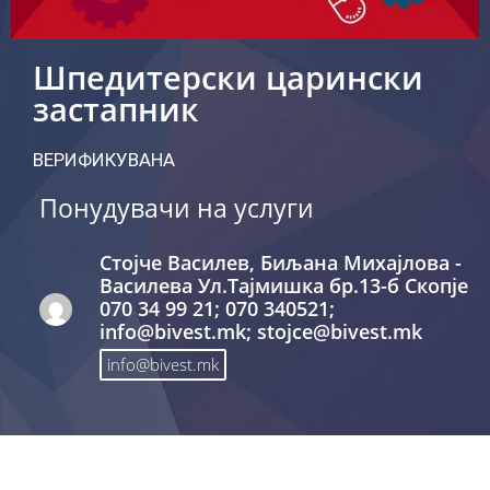
Шпедитерски царински
застапник
ВЕРИФИКУВАНА
Понудувачи на услуги
Стојче Василев, Биљана Михајлова -
Василева Ул.Тајмишка бр.13-б Скопје
070 34 99 21; 070 340521;
info@bivest.mk; stojce@bivest.mk
info@bivest.mk