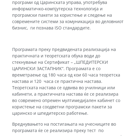
програми од Царинската управа, употребува
информатичко-компјутерска технологија и
програмски пакети за користење и следење на
современите системи за комуникација во деловниот
бизнис, ги познава IЅО стандардите.
Програмата преку предвидената реализација на
практичната и теоретската обука води до
стекнување на Сертификат – „ШПЕДИТЕРСКИ
ЦАРИНСКИ ЗАСТАПНИК“. Програмата е со
времетраење од 180 часа од кои 60 часа теоретска
настава и 120 часа се практична настава.
Теоретската настава се одвива во училници или
кабинети, а практичната настава ќе се реализира
во современо опремен мултимедијален кабинет со
користење на соодветни програмски пакети за
царинско и шпедитерско работење.
Вреднувањето на постигањата на учесниците во
програмата ќе се реализира преку тест по