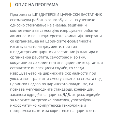
ОПИС НА ПРОГРАМА
Програмата ШПЕДИТЕРСКИ ЦАРИНСКИ ЗАСТАПНИК
овозможува работно оспособување на учесникот
односно стекнување на знаења, вештини и
компетенции за самостојно извршување работни
активности во шпедитерската компанија, поврзани
со организација на царинските формалности,
изготвувањето на документи, при тоа
шпедитерскиот царински застапник ја планира и
организира работата, самостојно и во тим,
комуницира со коминтентите, царинските органи, и
останатите инспекциски служби, го следи
извршувањето на царинските формалности при
увоз, извоз, транзит и сместувањето на стоката под
царински надзор во царинското складиште, ги
познава меѓународните стандарди, конвенции,
законски одредби за царина, ДДВ, акциза, одредби
за мерките на трговска политика, употребува
информатичко-компјутерска технологија и
програмски пакети за користење на царинските