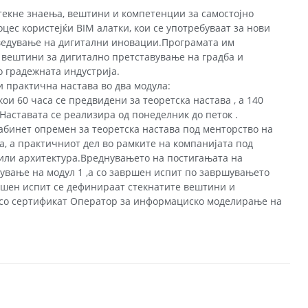
стекне знаења, вештини и компетенции за самостојно
ес користејќи BIM алатки, кои се употребуваат за нови
оведување на дигитални иновации.Програмата им
о вештини за дигитално претставување на градба и
 градежната индустрија.
и практична настава во два модула:
ои 60 часа се предвидени за теоретска настава , а 140
Наставата се реализира од понеделник до петок .
кабинет опремен за теоретска настава под менторство на
, а практичниот дел во рамките на компанијата под
или архитектура.Вреднувањето на постигањата на
шување на модул 1 ,а со завршен испит по завршувањето
ршен испит се дефинираат стекнатите вештини и
 со сертификат Оператор за информациско моделирање на