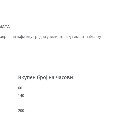
МАТА
авршено најмалку средно училиште и да имаат најмалку
Вкупен број на часови
60
140
200