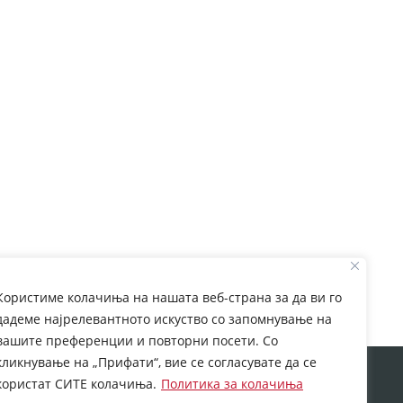
Користиме колачиња на нашата веб-страна за да ви го
дадеме најрелевантното искуство со запомнување на
вашите преференции и повторни посети. Со
кликнување на „Прифати“, вие се согласувате да се
rom European Commission. This web site reflects the
користат СИТЕ колачиња.
Политика за колачиња
 which may be made of the information contained