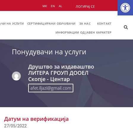
Op
МК
EN
AL
ЛОГИРАЈ СЕ
ЧИ НА УСЛУГИ
СЕРТИФИЦИРАНИ ОБУЧУВАЧИ
ЗА НАС
КОНТАКТ
ИНФОРМАЦИИ ОД ЈАВЕН КАРАКТЕР
Понудувачи на услуги
Друштво за издаваштво
ЛИТЕРА ГРОУП ДООЕЛ
Скопје - Центар
afet.iljazi@gmail.com
Датум на верификација
27/05/2022