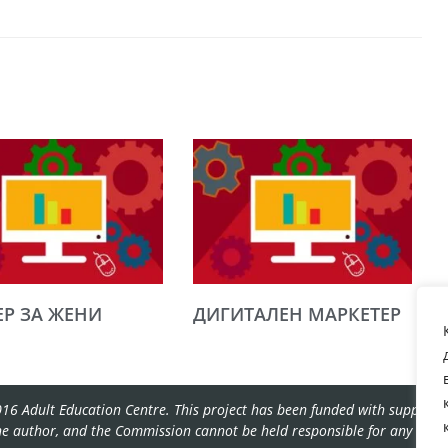
ЕР ЗА ЖЕНИ
ДИГИТАЛЕН МАРКЕТЕР
16 Adult Education Centre. This project has been funded with support f
the author, and the Commission cannot be held responsible for any use