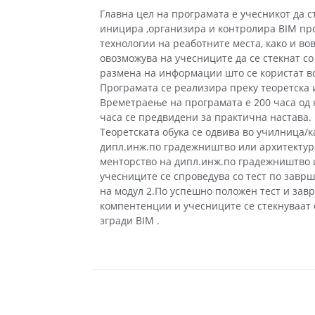
Главна цел на програмата е учесникот да 
иницира ,организира и контролира BIM проц
технологии на реаботните места, како и в
овозможува на учесниците да се стекнат с
размена на информации што се користат во
Програмата се реализира преку теоретска 
Времетраење на програмата е 200 часа од к
часа се предвидени за практична настава. 
Теоретската обука се одвива во училница/
дипл.инж.по градежништво или архитектура
менторство на дипл.инж.по градежништво 
учесниците се спроведува со тест по завр
на модул 2.По успешно положен тест и зав
компентенции и учесниците се стекнуваат
згради BIM .