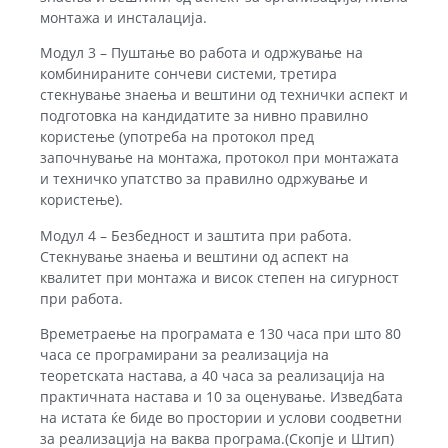
монтажа и инсталација.
Модул 3 – Пуштање во работа и одржување на
комбинираните сончеви системи, третира
стекнување знаења и вештини од технички аспект и
подготовка на кандидатите за нивно правилно
користење (употреба на протокол пред
започнување на монтажа, протокол при монтажата
и техничко упатство за правилно одржување и
користење).
Модул 4 – Безбедност и заштита при работа.
Стекнување знаења и вештини од аспект на
квалитет при монтажа и висок степен на сигурност
при работа.
Времетраење на програмата е 130 часа при што 80
часа се програмирани за реализација на
теоретската настава, а 40 часа за реализација на
практичната настава и 10 за оценување. Изведбата
на истата ќе биде во простории и услови соодветни
за реализација на ваква програма.(Скопје и Штип)