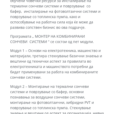
обучени човечки ресурси за инсталирање на
термални сончеви системи и поврзување со
бафер, инсталирање на фотоволтаични системи и
поврзување со топлинска пумпа, како и
оспособување на работна сила која ќе може да
развива сопствен бизнис во ова подрачје.
Програмата „ МОНТЕР НА КОМБИНИРАНИ
СОНЧЕВИ СИСТЕМИ “ се состои од пет модули.
Модул 1 – Основи на електротехника, машинство и
материјали, третира стекнување базични знаења и
вештини од технички аспект за правилата во
електротехниката и машинството потребни да
бидат применувани за работа на комбинираните
сончеви системи.
Модул 2 – Монтирање на термални сончеви
системи и поврзување со бафер, основни
познавања за воздушни сончеви системи,
монтирање на фотоволтаични, хибридни PVT и
поврзување со топлинска пумпа. Стекнување
знаења и вештини од аспект за организација, нивна