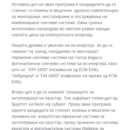
Основна цел на оваа програма е кандидатите да се
стекнат со знаења и вештини, односно компетенции
за монтирање, инсталирање и опслужување на
комбинирани сончеви системи. Оваа гранка
интензивно напредува во светски рамки заради
скапата цена на електричната енергија
Нашата држава е увозник на ел.енергија. За да се
намали тој тренд, секојднево се монтираат
термални сончеви системи (за топла вода) и
фотонапонски сончеви системи за ел.енергија, како
што се: “OFF GRID” (независни од EСМ EVN),
“Хибридни” и “ON GRID” (поврзани на мрежа од ЕСМ
EVN).
Втора цел е да се намалат трошоците за
затоплување на простор. Tие зафаќаат голем дел од
буџетот на било кој субјект. Преку оваа програма
идните кандидати ќе стекнат знаења и вештини за
примена на енергетски ефикасни системи за
затоплување на простор, преку примена на сончева
енергија и дополнителни системи (бафери за