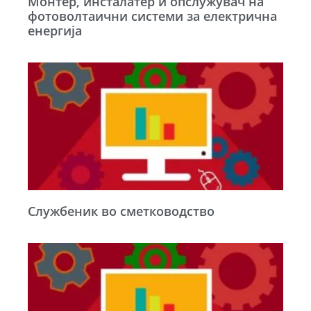
Монтер, инсталатер и опслужувач на
фотоволтаични системи за електрична
енергија
Службеник во сметководство