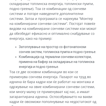
складирање топлинска енергија, топлински пумпи,
подно греење). Тоа се комбинации од сончеви
системи и погоре наведените дополнителни
системи. Затоа и програмата се нарекува “Mонтер
на комбинирани сончеви системи”. Постојат повеќе
видови на комбинирани сончеви системи кои можат
да обезбедат ефикасно и оптимално снабдување со
енергија, како на пример:
Затоплување на простор со фотонапонски
сончев систем, топлинска пумпа и подно греење.
Комбинација од термални сончеви колектори,
примена на бафер за складирање на топлинска
енергија и подно греење.
Тоа се две основни комбинации во кои се
применува сончева енергија. Пазарот на труд во
иднина ќе бара кадри кои ќе работат на монтажа и
одржување на овие комбинирани сончеви системи,
кои многу малку се применуваат кај нас, а имаат
загарантирана иднина. Оспособувањето на вакви
кадри ќе овозможи пополнување на недостатокот од